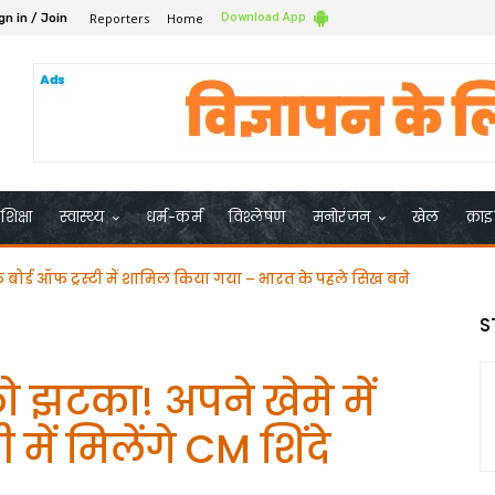
Reporters
Home
Download App
gn in / Join
शिक्षा
स्वास्थ्य
धर्म-कर्म
विश्लेषण
मनोरंजन
खेल
क्रा
े भरी चुनावी हुंकार समर्थको के साथ नामंकन दाखिल किया
S
ो झटका! अपने खेमे में
 में मिलेंगे CM शिंदे