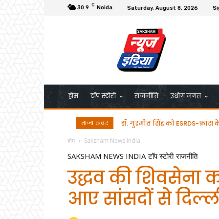
C
30.9
Noida
Saturday, August 8, 2026
Si
होम
टॉप स्टोरी
राजनीति
उधोग जगत
ताजा खबर
भाजपा प्रत्याशी अतुल भातखलकर न
होम
Saksham News India
SAKSHAM NEWS INDIA
टॉप स्टोरी
राजनीति
उद्धव की शिवसेना क
आए सांसदों से दिल्ली