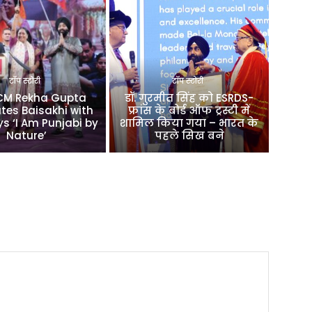
टॉप स्टोरी
टॉप स्टोरी
 CM Rekha Gupta
डॉ. गुरमीत सिंह को ESRDS-
tes Baisakhi with
फ्रांस के बोर्ड ऑफ ट्रस्टी में
ys ‘I Am Punjabi by
शामिल किया गया – भारत के
Nature’
पहले सिख बने