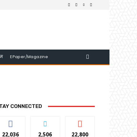
इम
EPaper/Magazine
TAY CONNECTED
22,036
2,506
22,800