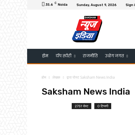
C
35.6
Noida
Sunday, August 9, 2026
Sign 
होम
टॉप स्टोरी
राजनीति
उधोग जगत
होम
लेखक
द्वारा पोस्ट Saksham News India
Saksham News India
2751 पोस्ट
0 टिप्पणी