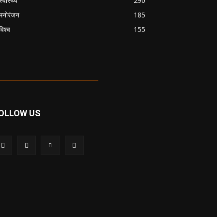
स्वास्थ्य
290
मनोरंजन
185
विश्व
155
OLLOW US