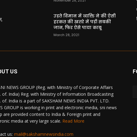
November 28, 2021
उड़ते विमान में व्यक्ति ने की ऐसी
न,
हरकत की खतरे में पड़ी सबकी
जान, फिर ऐसे पाया काबू
March 28, 2021
OUT US
F
NI NEWS GROUP (Reg. with Ministry of Corporate Affairs
. of. India) Reg. with Ministry of Information Broadcasting
. of. India is a part of SAKSHAM NEWS INDIA PVT. LTD.
 GROUP is working in print and electronic media, sni news
p are provided content to India & Foreign print and
tronic media at very large scale.
Read More
act us:
mail@sakshamnewsindia.com