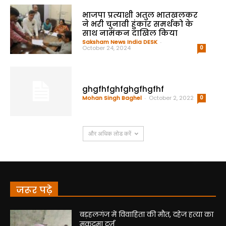
भाजपा प्रत्याशी अतुल भातखलकर
ने भरी चुनावी हुंकार समर्थको के
साथ नामंकन दाखिल किया
Saksham News India DESK
-
October 24, 2024
0
ghgfhfghfghgfhgfhf
Mohan Singh Baghel
-
October 2, 2022
0
और अधिक लोड करें
जरूर पढ़े
बड़हलगंज में विवाहिता की मौत, दहेज हत्या का
मुकदमा दर्ज