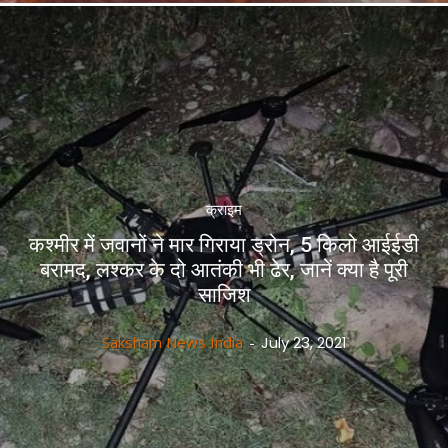
क्राइम
कश्मीर में जवानों ने मार गिराया ड्रोन, 5 किलो आईईडी
बरामद, लश्कर के दो आतंकी भी ढेर, जानें क्या है पूरी
साजिश
Saksham News India
-
July 23, 2021