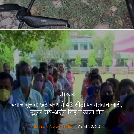
टॉप स्टोरी
बंगाल चुनाव: छठे चरण में 43 सीटों पर मतदान जारी,
मुकुल राय-अर्जुन सिंह ने डाला वोट
Saksham News India
-
April 22, 2021