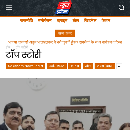
राजनीति
मनोरंजन
क्राइम
खेल
फिटनेस
फैशन
ताजा खबर
भाजपा प्रत्याशी अतुल भातखलकर ने भरी चुनावी हुंकार समर्थको के साथ नामंकन दाखिल
ghgfhfghfghgfhgfhf
होम
टॉप स्टोरी
किया
टॉप स्टोरी
Saksham News India
उधोग जगत
क्राइम
खेल
जन्म दिवस