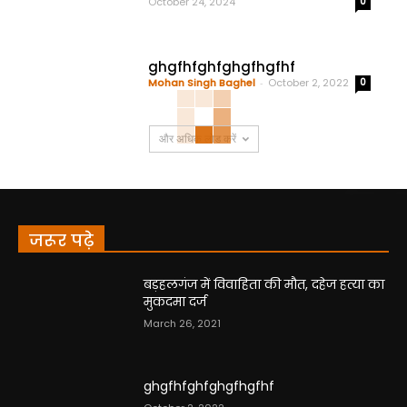
October 24, 2024
0
ghgfhfghfghgfhgfhf
Mohan Singh Baghel
-
October 2, 2022
0
और अधिक लोड करें
जरूर पढ़े
बड़हलगंज में विवाहिता की मौत, दहेज हत्या का
मुकदमा दर्ज
March 26, 2021
ghgfhfghfghgfhgfhf