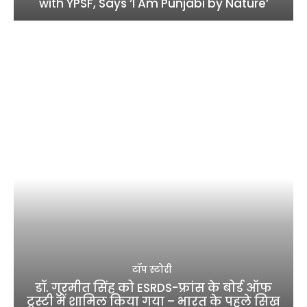
with YPSF, Says ‘I Am Punjabi by Nature’
टॉप स्टोरी
डॉ. गुरमीत सिंह को ESRDS-फ्रांस के बोर्ड ऑफ
ट्रस्टी में शामिल किया गया – भारत के पहले सिख