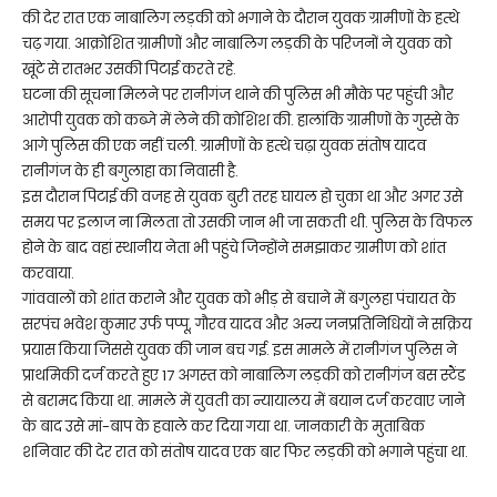
की देर रात एक नाबालिग लड़की को भगाने के दौरान युवक ग्रामीणों के हत्थे
चढ़ गया. आक्रोशित ग्रामीणों और नाबालिग लड़की के परिजनों ने युवक को
खूंटे से रातभर उसकी पिटाई करते रहे.
घटना की सूचना मिलने पर रानीगंज थाने की पुलिस भी मौके पर पहुंची और
आरोपी युवक को कब्जे में लेने की कोशिश की. हालांकि ग्रामीणों के गुस्से के
आगे पुलिस की एक नहीं चली. ग्रामीणों के हत्थे चढ़ा युवक संतोष यादव
रानीगंज के ही बगुलाहा का निवासी है.
इस दौरान पिटाई की वजह से युवक बुरी तरह घायल हो चुका था और अगर उसे
समय पर इलाज ना मिलता तो उसकी जान भी जा सकती थी. पुलिस के विफल
होने के बाद वहां स्थानीय नेता भी पहुंचे जिन्होंने समझाकर ग्रामीण को शांत
करवाया.
गांववालों को शांत कराने और युवक को भीड़ से बचाने में बगुलहा पंचायत के
सरपंच भवेश कुमार उर्फ पप्पू, गौरव यादव और अन्य जनप्रतिनिधियों ने सक्रिय
प्रयास किया जिससे युवक की जान बच गई. इस मामले में रानीगंज पुलिस ने
प्राथमिकी दर्ज करते हुए 17 अगस्त को नाबालिग लड़की को रानीगंज बस स्टैंड
से बरामद किया था. मामले में युवती का न्यायालय में बयान दर्ज करवाए जाने
के बाद उसे मां-बाप के हवाले कर दिया गया था. जानकारी के मुताबिक
शनिवार की देर रात को संतोष यादव एक बार फिर लड़की को भगाने पहुंचा था.