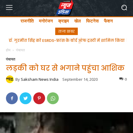
राजनीति
मनोरंजन
क्राइम
खेल
फिटनेस
फैशन
ताजा खबर
डॉ. गुरमीत सिंह को ESRDS-फ्रांस के बोर्ड ऑफ ट्रस्टी में शामिल किया
भाजपा प्रत्याशी अतुल भातखलकर ने भरी चुनावी हुंकार समर्थको के
गया – भारत के पहले सिख बने
साथ नामंकन दाखिल किया
होम
पंचायत
पंचायत
लड़की को घर से भगाने पहुंचा आशिक
By
Saksham News India
September 14, 2020
0