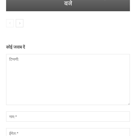
बने
कोई जवाब दें