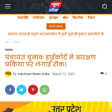
राजनीति
मनोरंजन
क्राइम
खेल
फिटनेस
फैशन
ताजा खबर
ghgfhfghfghgfhgfhf
होम
पंचायत
पंचायत
पंचायत चुनावः हाईकोर्ट ने आरक्षण
प्रकिया पर लगाई रोक।
By
Saksham News India
March 12, 2021
0