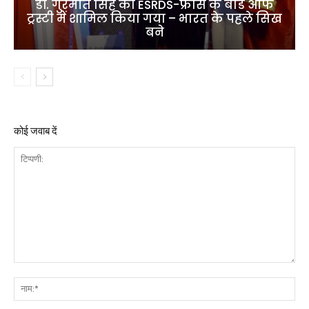
डॉ. गुरमीत सिंह को ESRDS-फ्रांस के बोर्ड ऑफ
ट्रस्टी में शामिल किया गया – भारत के पहले सिख
बने
कोई जवाब दें