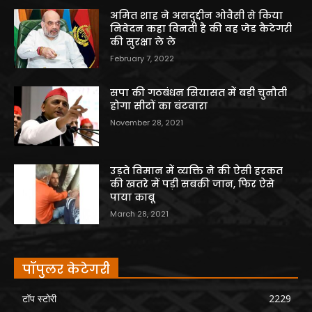
अमित शाह ने असदुद्दीन ओवैसी से किया
निवेदन कहा विनती है की वह जेड कैटेगरी
की सुरक्षा ले ले
February 7, 2022
सपा की गठबंधन सियासत में बड़ी चुनौती
होगा सीटों का बंटवारा
November 28, 2021
उड़ते विमान में व्यक्ति ने की ऐसी हरकत
की खतरे में पड़ी सबकी जान, फिर ऐसे
पाया काबू
March 28, 2021
पॉपुलर केटेगरी
टॉप स्टोरी
2229