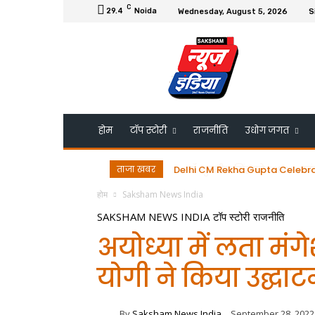
C
29.4
Noida
Wednesday, August 5, 2026
S
होम
टॉप स्टोरी
राजनीति
उधोग जगत
ताजा खबर
Delhi CM Rekha Gupta Celebrates B
डॉ. गुरमीत सिंह को ESRDS-फ्रांस 
होम
Saksham News India
SAKSHAM NEWS INDIA
टॉप स्टोरी
राजनीति
अयोध्या में लता म
योगी ने किया उद्घाट
By
Saksham News India
September 28, 2022