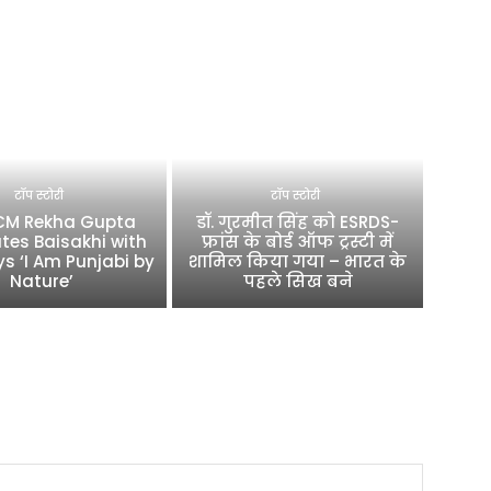
टॉप स्टोरी
टॉप स्टोरी
 CM Rekha Gupta
डॉ. गुरमीत सिंह को ESRDS-
tes Baisakhi with
फ्रांस के बोर्ड ऑफ ट्रस्टी में
ys ‘I Am Punjabi by
शामिल किया गया – भारत के
Nature’
पहले सिख बने