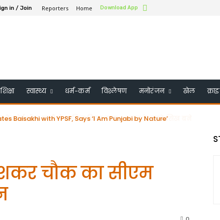
Reporters
Home
Download App
ign in / Join
शिक्षा
स्वास्थ्य
धर्म-कर्म
विश्लेषण
मनोरंजन
खेल
क्रा
aisakhi with YPSF, Says ‘I Am Punjabi by Nature’
के बोर्ड ऑफ ट्रस्टी में शामिल किया गया – भारत के पहले सिख बने
S
ंगेशकर चौक का सीएम
न
0