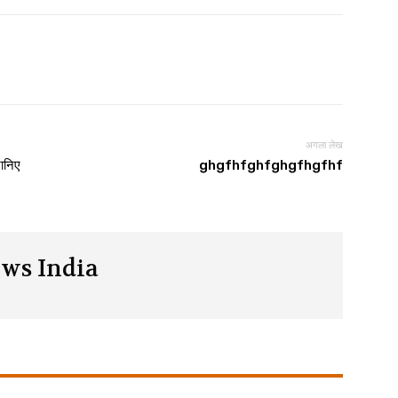
अगला लेख
जानिए
ghgfhfghfghgfhgfhf
ws India