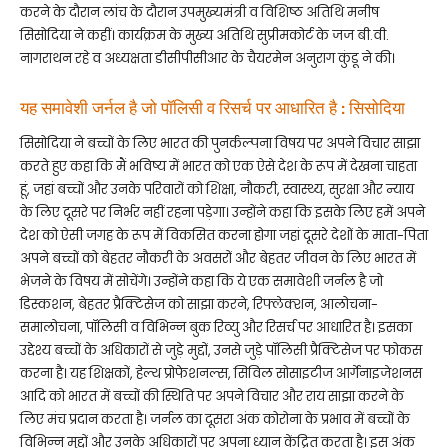
करने के दौरान लांच के दौरान उपमुख्यमंत्री व विशिष्ठ अतिथि मनीष
सिसोदिया ने कहीं। कार्यक्रम के मुख्य अतिथि सुप्रीमकोर्ट के जज बी.वी.
नागराथन रहे व अध्यक्षता डीसीपीसीआर के चैयरमेन अनुराग कुंडू ने की।
यह समावेशी जर्नल है जो पॉलिसी व रिसर्च पर आधारित है : सिसोदिया
सिसोदिया ने बच्चों के लिए भारत की पुनर्कल्पना विषय पर अपने विचार साझा
करते हुए कहा कि मैं भविष्य में भारत को एक ऐसे देश के रूप में देखना चाहता
हूं, जहां बच्चों और उनके परिवारों को शिक्षा, नौकरी, स्वास्थ्य, सुरक्षा और न्याय
के लिए दूसरे पर निर्भर नहीं रहना पड़ेगा। उन्होंने कहा कि इसके लिए हमें अपने
देश को ऐसी जगह के रूप में विकसित करना होगा जहां दूसरे देशों के माता-पिता
अपने बच्चों को बेहतर नौकरी के अवसरों और बेहतर जीवन के लिए भारत में
भेजने के विषय में सोचेंगे। उन्होंने कहा कि ये एक समावेशी जर्नल है जो
डिस्कशन, बेहतर प्रैक्टिसेज को साझा करने, रिफ्लेक्शन, आलोचना-
समालोचना, पॉलिसी व विभिन्न बुक रिव्यु और रिसर्च पर आधारित है। इसका
उद्देश्य बच्चों के अधिकारों से जुड़े मुद्दों, उनसे जुड़े पॉलिसी प्रैक्टिसेज पर फोकस
करना है। यह शिक्षकों, हेल्थ प्रोफेशनल्स, सिविल सोसाइटीज आर्गेनाइजेशनस
आदि को भारत में बच्चों की स्थिति पर अपने विचार और राय साझा करने के
लिए मंच प्रदान करता है। जर्नल का दूसरा अंक कोरोना के प्रभाव में बच्चों के
विभिन्न मुद्दों और उनके अधिकारों पर अपना ध्यान केंद्रित करता है। इस अंक