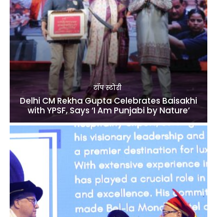
टॉप स्टोरी
Delhi CM Rekha Gupta Celebrates Baisakhi
with YPSF, Says ‘I Am Punjabi by Nature’