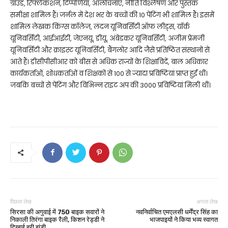
ग्राउंड, रिफ्लेकशन, टिप्पणियां, आलोचनाएं, नीति विश्लेषण और पुस्तक
समीक्षा शामिल हैं। जर्नल में देश भर के बच्चों की 10 पेंटिंग भी शामिल हैं। इसमें
शामिल लेखक किंग्स कॉलेज, लंदन यूनिवर्सिटी ऑफ लीड्स, यॉर्क
यूनिवर्सिटी, आईआईटी, जेएनयू, डीयू, अंबेडकर यूनिवर्सिटी, अजीम प्रेमजी
यूनिवर्सिटी और क्राइस्ट यूनिवर्सिटी, बैंगलोर आदि जैसे प्रतिष्ठित संस्थानों से
आते हैं। डीसीपीसीआर को बीस से अधिक राज्यों के शिक्षाविदें, बाल अधिकार
कार्यकर्ताओं, शोधकर्ताओं व शिक्षकों से 100 से ज्यादा प्रविष्टियां प्राप्त हुईं थीं।
जबकि बच्चों से पेंटिंग और विभिन्न राइट अप की 3000 प्रविष्टियां मिली थीं।
पिछला लेख
अगला लेख
सिरसा की अगुवाई में 750 बाइक सवारों ने
नवनिर्वाचित एमएलसी धर्मेंद्र सिंह का
निकाली तिरंगा बाइक रैली, किशन रेड्डी ने
भाजपाइयों ने किया भव्य स्वागत
दिखाई हरी झंडी