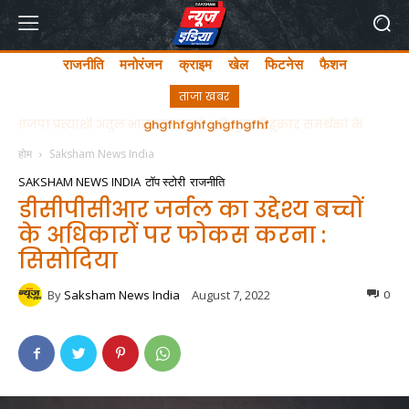
राजनीति
मनोरंजन
क्राइम
खेल
फिटनेस
फैशन
ताजा खबर
ghgfhfghfghgfhgfhf
होम
Saksham News India
SAKSHAM NEWS INDIA
टॉप स्टोरी
राजनीति
डीसीपीसीआर जर्नल का उद्देश्य बच्चों
के अधिकारों पर फोकस करना :
सिसोदिया
By
Saksham News India
August 7, 2022
0