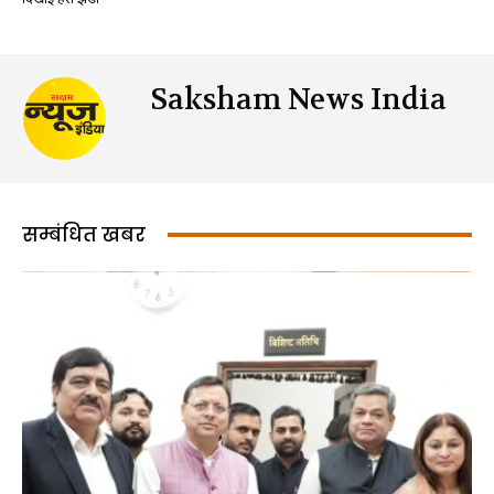
Saksham News India
सम्बंधित खबर