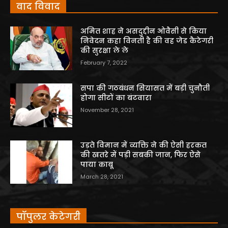
वाद विवाद
अमित शाह ने असदुद्दीन ओवैसी से किया
निवेदन कहा विनती है की वह जेड कैटेगरी
की सुरक्षा ले ले
February 7, 2022
सपा की गठबंधन सियासत में बड़ी चुनौती
होगा सीटों का बंटवारा
November 28, 2021
उड़ते विमान में व्यक्ति ने की ऐसी हरकत
की खतरे में पड़ी सबकी जान, फिर ऐसे
पाया काबू
March 28, 2021
पॉपुलर केटेगरी