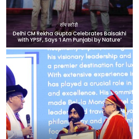
टॉप स्टोरी
Delhi CM Rekha Gupta Celebrates Baisakhi
with YPSF, Says ‘I Am Punjabi by Nature’