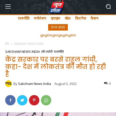
राजनीति
मनोरंजन
क्राइम
खेल
फिटनेस
फैशन
ताजा खबर
ghgfhfghfghgfhgfhf
होम
Saksham News India
SAKSHAM NEWS INDIA
टॉप स्टोरी
राजनीति
केंद्र सरकार पर बरसे राहुल गांधी,
कहा- देश में लोकतंत्र की मौत हो रही
है
By
Saksham News India
August 5, 2022
0