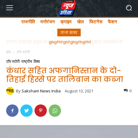
राजनीति
मनोरंजन
क्राइम
खेल
फिटनेस
फैशन
ताजा खबर
ghgfhfghfghgfhgfhf
होम
टॉप स्टोरी
टॉप स्टोरी
राष्ट्रीय
विश्व
कंधार सहित अफगानिस्तान के दो-
तिहाई हिस्से पर तालिबान का कब्जा
By
Saksham News India
August 13, 2021
0