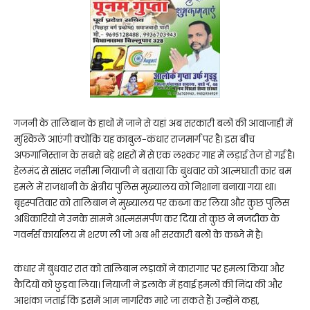
गजनी के तालिबान के हाथों में जाने से यहां अब सरकारी बलों की आवाजाही में
मुश्किलें आएंगी क्योंकि यह काबुल-कंधार राजमार्ग पर है। इस बीच
अफगानिस्तान के सबसे बड़े शहरों में से एक लश्कर गाह में लड़ाई तेज हो गई है।
हेलमंद से सांसद नसीमा नियाजी ने बताया कि बुधवार को आत्मघाती कार बम
हमले में राजधानी के क्षेत्रीय पुलिस मुख्यालय को निशाना बनाया गया था।
बृहस्पतिवार को तालिबान ने मुख्यालय पर कब्जा कर लिया और कुछ पुलिस
अधिकारियों ने उनके सामने आत्मसमर्पण कर दिया तो कुछ ने नजदीक के
गवर्नर्स कार्यालय में शरण ली जो अब भी सरकारी बलों के कब्जे में है।
कंधार में बुधवार रात को तालिबान लड़ाकों ने कारागार पर हमला किया और
कैदियों को छुड़वा लिया। नियाजी ने इलाके में हवाई हमलों की निंदा की और
आशंका जताई कि इसमें आम नागरिक मारे जा सकते हैं। उन्होंने कहा,