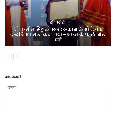
टॉप स्टोरी
डॉ. गुरमीत सिंह को ESRDS-फ्रांस के बोर्ड ऑफ
ट्रस्टी में शामिल किया गया – भारत के पहले सिख
बने
कोई जवाब दें