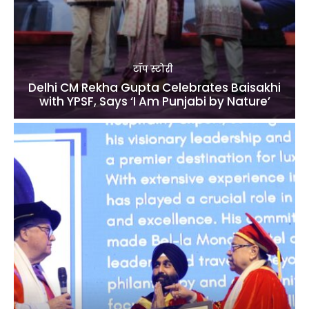
टॉप स्टोरी
Delhi CM Rekha Gupta Celebrates Baisakhi
with YPSF, Says ‘I Am Punjabi by Nature’