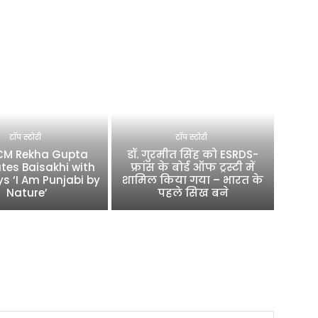
टॉप स्टोरी
टॉप स्टोरी
 CM Rekha Gupta
डॉ. गुरमीत सिंह को ESRDS-
tes Baisakhi with
फ्रांस के बोर्ड ऑफ ट्रस्टी में
ys ‘I Am Punjabi by
शामिल किया गया – भारत के
Nature’
पहले सिख बने