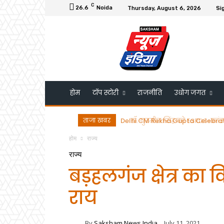
C
26.6
Noida
Thursday, August 6, 2026
Sig
होम
टॉप स्टोरी
राजनीति
उधोग जगत
ताजा खबर
डॉ. गुरमीत सिंह को ESRDS-फ्रांस 
होम
राज्य
राज्य
बड़हलगंज क्षेत्र का 
राय
By
Saksham News India
July 11, 2021