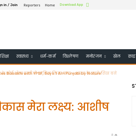
Reporters
Home
Download App
n in / Join
शिक्षा
स्वास्थ्य
धर्म-कर्म
विश्लेषण
मनोरंजन
खेल
क्रा
के बोर्ड ऑफ ट्रस्टी में शामिल किया गया – भारत के पहले सिख बने
S
विकास मेरा लक्ष्य: आशीष
0