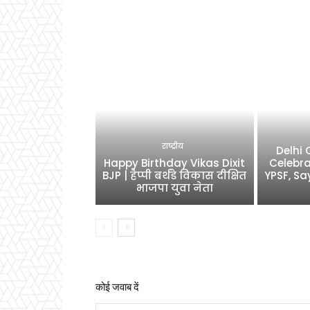
राष्ट्रीय
Delhi
Happy Birthday Vikas Dixit
Celebra
BJP | हैप्पी बर्थडे विकास दीक्षित
YPSF, Sa
भाजपा युवा नेता
कोई जवाब दें