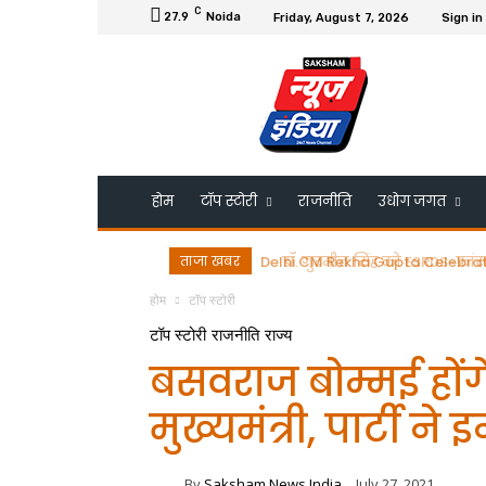
C
27.9
Noida
Friday, August 7, 2026
Sign in
होम
टॉप स्टोरी
राजनीति
उधोग जगत
ताजा खबर
डॉ. गुरमीत सिंह को ESRDS-फ्रांस 
होम
टॉप स्टोरी
टॉप स्टोरी
राजनीति
राज्य
बसवराज बोम्मई होंग
मुख्यमंत्री, पार्टी 
By
Saksham News India
July 27, 2021