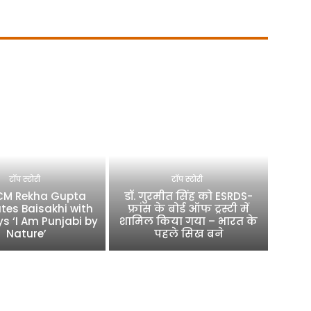
टॉप स्टोरी
टॉप स्टोरी
 CM Rekha Gupta
डॉ. गुरमीत सिंह को ESRDS-
tes Baisakhi with
फ्रांस के बोर्ड ऑफ ट्रस्टी में
ys ‘I Am Punjabi by
शामिल किया गया – भारत के
Nature’
पहले सिख बने