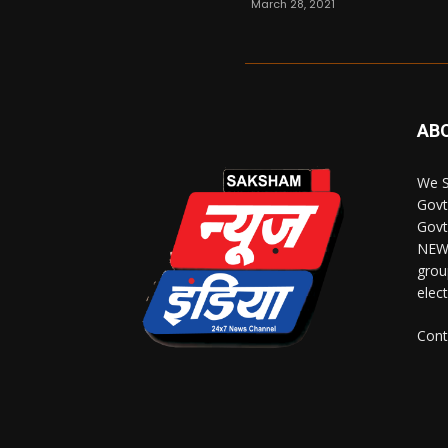
March 28, 2021
AB
We S
Govt
Govt
NEWS
grou
elec
Cont