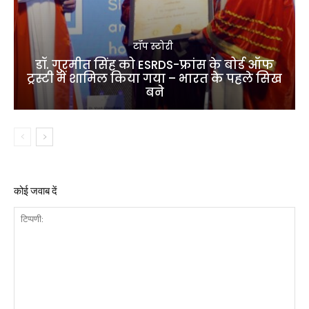
टॉप स्टोरी
डॉ. गुरमीत सिंह को ESRDS-फ्रांस के बोर्ड ऑफ
ट्रस्टी में शामिल किया गया – भारत के पहले सिख
बने
कोई जवाब दें