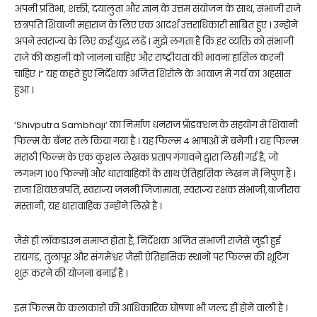
अपनी प्रतिभा, शक्ती, दयालुता और ज्ञान के उत्तम संयोजन के साथ, संभाजी राजे
छत्रपति शिवाजी महाराज के लिए एक आदर्श उत्तराधिकारी साबित हुए । उन्होने
अपने स्वराज्य के लिए कई युद्ध लढें । मुझे लगता है कि हर व्यक्ति को संभाजी
राजे की कहानी को जानना चाहिए और राष्ट्रीयता की भावना हासिल करनी
चाहिए ।” यह कहते हुए निर्देशक अजित शिरोले के आवाज़ में गर्व का अहसास
हुआ ।
‘Shivputra Sambhaji’ का निर्माण धनराज प्रॅाडक्शन के सहयोग से शिवानी
फिल्म के बॅनर तले किया गया है । यह फिल्म 4 भाषाओं में बनेगी । यह फिल्म
मराठी फिल्म के एक कुशल लेखक प्रताप गंगावने द्वारा लिखी गई है, जो
लगभग 100 फिल्मों और धारावाहिकों के साथ ऐतिहासिक लेखन में निपुण हैं ।
राजा शिवछत्रपति, स्वराज्य जननी जिजामाता, स्वराज्य रक्षक संभाजी,बाजीराव
मस्तानी, यह धारावाहिक उन्होंने लिखे है ।
जैसे ही लॉकडाउन समाप्त होता है, निर्देशक अजित संभाजी राजेसे जुडी हुई
रायगड, तुलापूर और संगमेश्वर जैसी ऐतिहासिक स्थानों पर फिल्म की शूटिंग
शुरू करने की योजना बनाई है ।
इस फिल्म के कलाकारों की आधिकारिक घोषणा भी जल्द ही होने वाली है ।