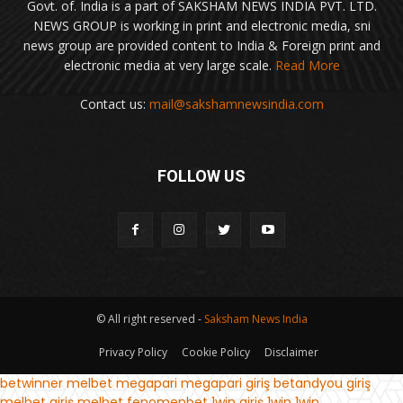
Govt. of. India is a part of SAKSHAM NEWS INDIA PVT. LTD.
NEWS GROUP is working in print and electronic media, sni
news group are provided content to India & Foreign print and
electronic media at very large scale.
Read More
Contact us:
mail@sakshamnewsindia.com
FOLLOW US
© All right reserved -
Saksham News India
Privacy Policy
Cookie Policy
Disclaimer
betwinner
melbet
megapari
megapari giriş
betandyou giriş
melbet giriş
melbet
fenomenbet
1win giriş
1win
1win