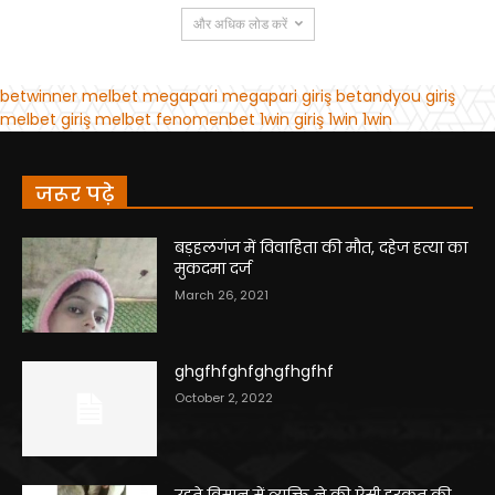
जरूर पढ़े
बड़हलगंज में विवाहिता की मौत, दहेज हत्या का
मुकदमा दर्ज
March 26, 2021
ghgfhfghfghgfhgfhf
October 2, 2022
उड़ते विमान में व्यक्ति ने की ऐसी हरकत की