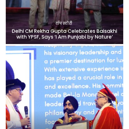
टॉप स्टोरी
Delhi CM Rekha Gupta Celebrates Baisakhi
with YPSF, Says ‘I Am Punjabi by Nature’