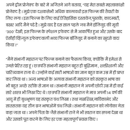
अपने ड्रीम प्रोजेक्ट के बारे में अजितने आगे बताया, “यह मेरा सबसे महत्वाकांक्षी
प्रोजेक्ट है । मुझे एक दशकसेभी अधिक कालावधी इस फिल्म की तैयारी के
लिए लगा । इस फिल्म के लिए कई ऐतिहासिक दस्तावेज,पुस्तकें, कादम्बरी,
बखर आदि मैंने पढें है । मुझे याद है दस साल पहले जब मैने हॉलिवुड की मूवी
‘300’ देखी, इस फिल्म के स्पेशल इफेक्ट से मै आकर्षित हुआ और उसके बाद
ऐसीही व्हिज्युल इफेक्टवाली भव्य फिल्म बॉलिवुड में बनाने का खुदसे वादा
किया ।’’
“मैंने संभाजी महाराज पर फिल्म बनाने का फैसला किया, क्योंकि मैं हमेशा से
उनसे प्रेरित रहा हूं । छत्रपति संभाजी महाराज बहुत ही बुद्धिमान , शक्तीशाली और
चारित्र्यवान राजा थे । उन्होंने कई सारी भाषाओं का ज्ञान बहुत कम उम्र में ही प्राप्त
कर लिया था । अन्य भाषाओं के अलावा संभाजी महाराज को संस्कृत भाषा का
भी बहुत अच्छे तरीके से ज्ञान था । संभाजी महाराज ने अपनी छोटी उम्र में ही कई
सारे शास्त्र भी लिख दिए थे । छत्रपति संभाजी महाराज ने मात्र अपनी 14 वर्ष की
आयु में ही बुधभूषण यह संस्कृत ग्रंथ लिखा । तथा नखशिख,नायिकाभेद और
सातसतक यह तीन ब्रज भाषाओंमें ग्रंथ लिखे । संभाजी महाराज को लोगोंका नेता
कहा जाता था । अपने पिता के जैसे संभाजी राजे ने भी स्वराज का सपना देखा था
और उसको पूरा करने के लिए हर एक महत्वपूर्ण प्रयास किए ।