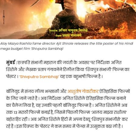
Alay Mazya Rashila fame director Ajit Shirole releases the title poster of his Hindi
mega budget film ‘Shivputra Sambhaji
मुंबई :
छत्रपति संभाजी महाराज की जयंती के अवसर पर निर्देशक अजित
शिरोले और लेखक प्रताप गंगावनेने रिलीज़ किया ‘शिवपुत्र संभाजी’ फिल्म का
पोस्टर ।
‘Shivputra Sambhaji’
यह एक बहुभाषी फिल्म है ।
बॉलिवुड में संजय लीला भन्साळी और
आशुतोष गोवारीकर
ऐतिहासिक फिल्मों
के लिए जानें जाते है । अब निर्देशक अजित शिरोले ऐतिहासिक फिल्म बनाने
का चैलेंज लिया है, यह उनकी पहली बॉलिवुड फिल्म है । अजित शिरोलेने अब
तक 13 मराठी फिल्में बनाई है, जिसमें पिछली फिल्म ‘आलंय माझ्या राशीला’
बहोत हिट रहीं । अब अजित शिरोले हिंदी में अपना डेब्यू ‘शिवपुत्र संभाजीसे’ कर
रहे है । इस चित्रपट के पोस्टर ने कम समय में फॅन्स में उत्सुकता बढा ली है ।