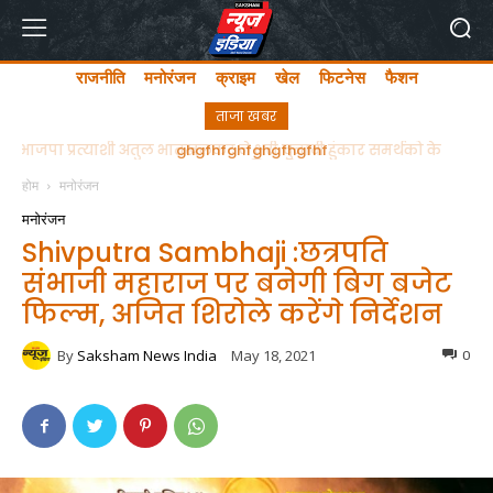
राजनीति
मनोरंजन
क्राइम
खेल
फिटनेस
फैशन
ताजा खबर
ghgfhfghfghgfhgfhf
होम
मनोरंजन
मनोरंजन
Shivputra Sambhaji :छत्रपति
संभाजी महाराज पर बनेगी बिग बजेट
फिल्म, अजित शिरोले करेंगे निर्देशन
By
Saksham News India
May 18, 2021
0