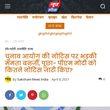
राजनीति
मनोरंजन
क्राइम
खेल
फिटनेस
फैशन
ताजा खबर
अयोध्या में लता मंगेशकर चौक का सीएम योगी ने किया उद्घाटन
ghgfhfghfghgfhgfhf
होम
टॉप स्टोरी
टॉप स्टोरी
राजनीति
राज्य
चुनाव आयोग की नोटिस पर भड़की
ममता बनर्जी, पूछा- पीएम मोदी को
कितने नोटिस जारी किए?
By
Saksham News India
April 8, 2021
0