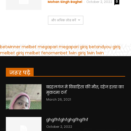
जरूर पढ़े
बड़हलगंज में विवाहिता की मौत, दहेज हत्या का
मुकदमा दर्ज
March 26, 2021
ghgfhfghfghgfhgfhf
October 2, 2022