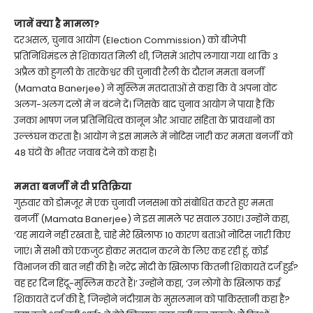
जानें क्या है मामला?
दरअसल, चुनाव आयोग (Election Commission) को बीजेपी
प्रतिनिधिमंडल से शिकायत मिली थी, जिसमें आरोप लगाया गया था कि 3
अप्रैल को हुगली के तारकेश्वर की चुनावी रैली के दौरान ममता बनर्जी
(Mamata Banerjee) ने मुस्लिम मतदाताओं से कहा कि वे अपना वोट
अलग-अलग दलों में न बंटने दें। जिसके बाद चुनाव आयोग ने पाया है कि
उनका भाषण जन प्रतिनिधित्व कानून और आचार संहिता के प्रावधानों का
उल्लंघन करता है। आयोग ने इस मामले में नोटिस जारी कर ममता बनर्जी को
48 घंटों के भीतर जवाब देने को कहा है।
ममता बनर्जी ने दी प्रतिक्रिया
गुरुवार को डोमजूर में एक चुनावी जनसभा को संबोधित करते हुए ममता
बनर्जी (Mamata Banerjee) ने इस मामले पर सवाल उठाए। उन्होंने कहा,
‘यह मायने नहीं रखता है, चाहे मेरे खिलाफ 10 कारण बताओ नोटिस जारी किए
जाएं। मैं सभी को एकजुट होकर मतदान करने के लिए कह रही हूं, कोई
विभाजन की बात नहीं की है। नरेंद्र मोदी के खिलाफ कितनी शिकायतें दर्ज हुई?
वह हर दिन हिंदू-मुस्लिम करते हैं।’ उन्होंने कहा, ‘उन लोगों के खिलाफ कई
शिकायतें दर्ज की हैं, जिन्होंने नंदीग्राम के मुसलमान को पाकिस्तानी कहा है?