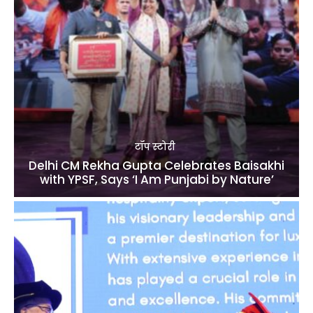
टॉप स्टोरी
Delhi CM Rekha Gupta Celebrates Baisakhi
with YPSF, Says ‘I Am Punjabi by Nature’