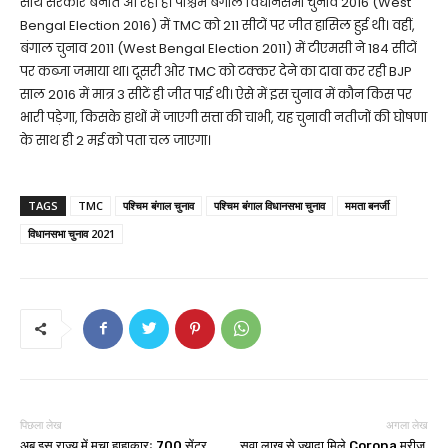
साथ सरकार बनाते आ रही है। पश्चिम बंगाल विधानसभा चुनाव 2016 (West
Bengal Election 2016) में TMC को 211 सीटों पर जीत हासिल हुई थी। वहीं,
बंगाल चुनाव 2011 (West Bengal Election 2011) में टीएमसी ने 184 सीटों
पर कब्जा जमाया था। दूसरी ओर TMC को टक्कर देने का दावा कर रही BJP
साल 2016 में मात्र 3 सीटें ही जीत पाई थी। ऐसे में इस चुनाव में कौन किस पर
भारी पड़ेगा, किसके हाथों में जाएगी सत्ता की चाभी, यह चुनावी नतीजों की घोषणा
के साथ ही 2 मई को पता चल जाएगा।
TAGS
TMC
पश्चिम बंगाल चुनाव
पश्चिम बंगाल विधानसभा चुनाव
ममता बनर्जी
विधानसभा चुनाव 2021
पिछला लेख
अगला लेख
अब इस राज्य में मचा हाहाकारः 700 सेंटर
सवा लाख से ज्यादा मिले Corona मरीज,