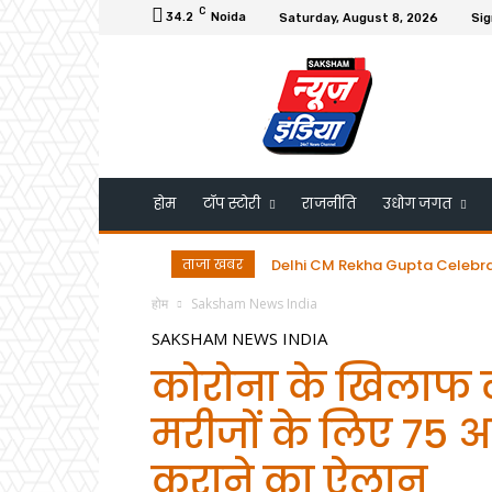
C
34.2
Noida
Saturday, August 8, 2026
Sig
होम
टॉप स्टोरी
राजनीति
उधोग जगत
ताजा खबर
Delhi CM Rekha Gupta Celebrates B
डॉ. गुरमीत सिंह को ESRDS-फ्रांस 
होम
Saksham News India
SAKSHAM NEWS INDIA
कोरोना के खिलाफ लड
मरीजों के लिए 75 
कराने का ऐलान