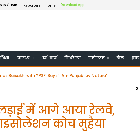
Reporters
Home
Download App
n in / Join
शिक्षा
स्वास्थ्य
धर्म-कर्म
विश्लेषण
मनोरंजन
खेल
क्रा
aisakhi with YPSF, Says ‘I Am Punjabi by Nature’
के बोर्ड ऑफ ट्रस्टी में शामिल किया गया – भारत के पहले सिख बने
S
़ाई में आगे आया रेलवे,
आइसोलेशन कोच मुहैया