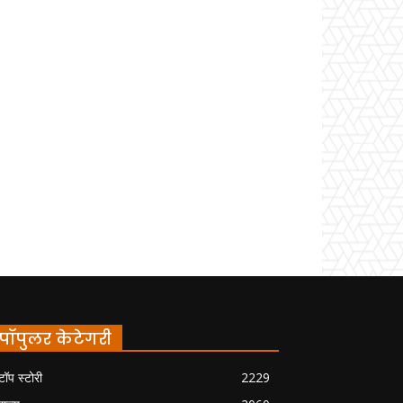
पॉपुलर केटेगरी
टॉप स्टोरी
2229