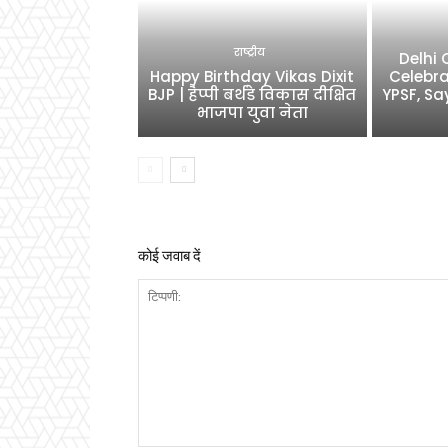
राष्ट्रीय
Delhi
Happy Birthday Vikas Dixit
Celebra
BJP | हैप्पी बर्थडे विकास दीक्षित
YPSF, Sa
भाजपा युवा नेता
कोई जवाब दें