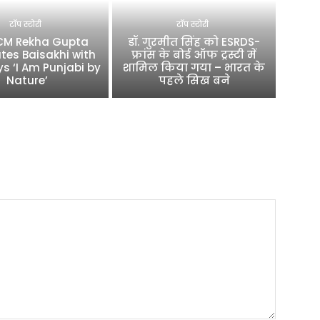
टॉप स्टोरी
टॉप स्टोरी
 CM Rekha Gupta
डॉ. गुरमीत सिंह को ESRDS-
tes Baisakhi with
फ्रांस के बोर्ड ऑफ ट्रस्टी में
ys ‘I Am Punjabi by
शामिल किया गया – भारत के
Nature’
पहले सिख बने