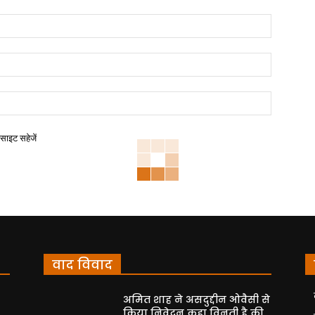
बसाइट सहेजें
वाद विवाद
अमित शाह ने असदुद्दीन ओवैसी से
किया निवेदन कहा विनती है की