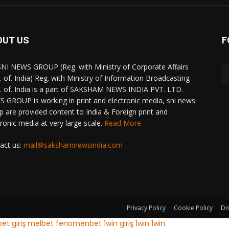
OUT US
F
NI NEWS GROUP (Reg. with Ministry of Corporate Affairs
. of. India) Reg. with Ministry of Information Broadcasting
. of. India is a part of SAKSHAM NEWS INDIA PVT. LTD.
 GROUP is working in print and electronic media, sni news
p are provided content to India & Foreign print and
tronic media at very large scale.
Read More
act us:
mail@sakshamnewsindia.com
Privacy Policy
Cookie Policy
Di
et giriş
melbet
fenomenbet
1win giriş
1win
1win