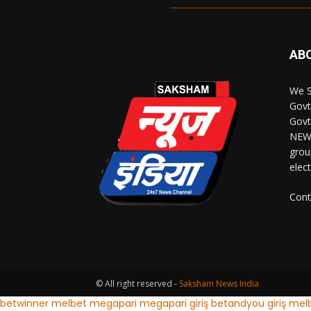
AB
We S
Govt
Govt
NEWS
grou
elec
Cont
© All right reserved -
Saksham News India
betwinner
melbet
megapari
megapari giriş
betandyou giriş
melb