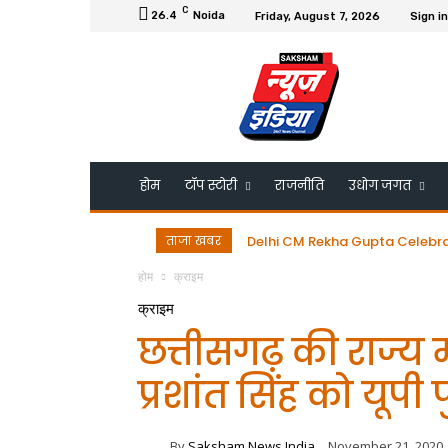
C
26.4
Noida
Friday, August 7, 2026
Sign in
होम
टॉप स्टोरी
राजनीति
उधोग जगत
ताजा खबर
Delhi CM Rekha Gupta Celebrates 
डॉ. गुरमीत सिंह को ESRDS-फ्रांस 
होम
क्राइम
क्राइम
छत्तीसगढ़ की राज्य म
प्रशांत सिंह को यूपी
By
Saksham News India
November 21, 2020