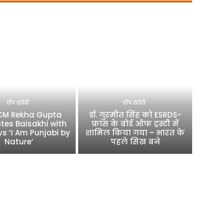
टॉप स्टोरी
टॉप स्टोरी
 CM Rekha Gupta
डॉ. गुरमीत सिंह को ESRDS-
tes Baisakhi with
फ्रांस के बोर्ड ऑफ ट्रस्टी में
ys ‘I Am Punjabi by
शामिल किया गया – भारत के
Nature’
पहले सिख बने