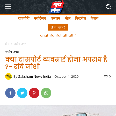
राजनीति
मनोरंजन
क्राइम
खेल
फिटनेस
फैशन
ताजा खबर
अयोध्या में लता मंगेशकर चौक का सीएम योगी ने किया उद्घाटन
ghgfhfghfghgfhgfhf
होम
उधोग जगत
उधोग जगत
क्या ट्रांसपोर्ट व्यवसाई होना अपराध है
?- रवि जोशी
By
Saksham News India
October 1, 2020
0