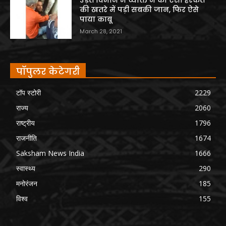
उड़ते विमान में व्यक्ति ने की ऐसी हरकत
की खतरे में पड़ी सबकी जान, फिर ऐसे
पाया काबू
March 28, 2021
पॉपुलर केटेगरी
टॉप स्टोरी
2229
राज्य
2060
राष्ट्रीय
1796
राजनीति
1674
Saksham News India
1666
स्वास्थ्य
290
मनोरंजन
185
विश्व
155