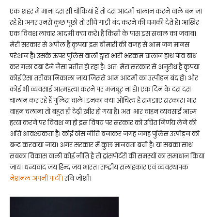
एक शहर में माना दस सी चौकियां हैं तो दस आदमी चालान करने वाले बन जा
रहे हैं। अगर उनसे कुछ पूछो तो सीधे गाड़ी बंद करने की धमकी देते हैं। आखिर
एक विवश लाचार आदमी क्या करे। है किसी के पास इस सवाल का जवाब।
मेरी सरकार से अपील है कृपया इस बीमारी की वजह से आम जन मानस
परेशान है। उसके ऊपर पुलिस वालों द्वारा भारी भरकम चालान हाथ पांव बांध
कर गला दबा देने जैसा प्रतीत हो रहा है। अतः मेरा सरकार से अनुरोध है कृपया
कोई ऐसा तरीका निकाला जाय जिससे आम आदमी का उत्पीड़न बंद हो। और
कोई भी व्यवसाई आत्महत्या करने पर मजबूर ना हो। एक दिन के दस दस
चालान कर रहे हैं पुलिस वाले। इनका क्या ओचित्य है समझाए सरकार। भार
वाहन चलाना तो बहुत ही टेढ़ी खीर हो गया है। अतः भार वाहन व्यवसाई आत्म
हत्या करने पर विवश ना हो इस विषय पर सरकार को उचित निर्णय लेने की
अति आवश्यकता है। कोई ठोस नीति बनाकर जगह जगह पुलिस उत्पीड़न को
बन्द करवाया जाय। अगर सरकार में कुछ मानवता बची है। या सबका साथ
सबका विकास वाली कोई नीति है तो ट्रांसपोर्टरों की समस्यों का समाधान किया
जाय। धन्यवाद जय हिन्द जय भारत। राष्ट्रीय सलाहकार एवं व्यवस्थापक
नेशनल अपनी पार्टी।
रवि जोशी।