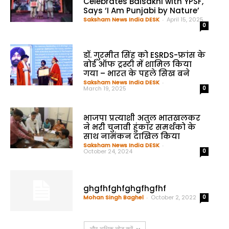
Celebrates Baisakhi with YPSF,
Says ‘I Am Punjabi by Nature’
Saksham News India DESK
-
April 15, 2025
0
डॉ. गुरमीत सिंह को ESRDS-फ्रांस के
बोर्ड ऑफ ट्रस्टी में शामिल किया
गया – भारत के पहले सिख बने
Saksham News India DESK
-
March 19, 2025
0
भाजपा प्रत्याशी अतुल भातखलकर
ने भरी चुनावी हुंकार समर्थको के
साथ नामंकन दाखिल किया
Saksham News India DESK
-
October 24, 2024
0
ghgfhfghfghgfhgfhf
Mohan Singh Baghel
-
October 2, 2022
0
और अधिक लोड करें