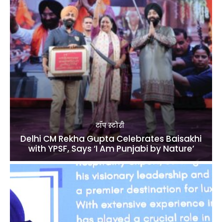
टॉप स्टोरी
Delhi CM Rekha Gupta Celebrates Baisakhi
with YPSF, Says ‘I Am Punjabi by Nature’