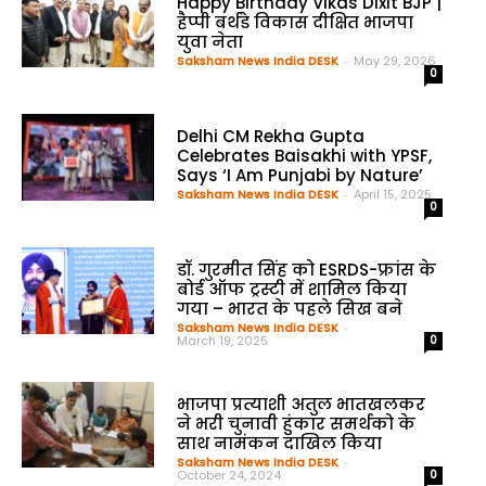
Happy Birthday Vikas Dixit BJP |
हैप्पी बर्थडे विकास दीक्षित भाजपा
युवा नेता
Saksham News India DESK
-
May 29, 2026
0
Delhi CM Rekha Gupta
Celebrates Baisakhi with YPSF,
Says ‘I Am Punjabi by Nature’
Saksham News India DESK
-
April 15, 2025
0
डॉ. गुरमीत सिंह को ESRDS-फ्रांस के
बोर्ड ऑफ ट्रस्टी में शामिल किया
गया – भारत के पहले सिख बने
Saksham News India DESK
-
March 19, 2025
0
भाजपा प्रत्याशी अतुल भातखलकर
ने भरी चुनावी हुंकार समर्थको के
साथ नामंकन दाखिल किया
Saksham News India DESK
-
October 24, 2024
0