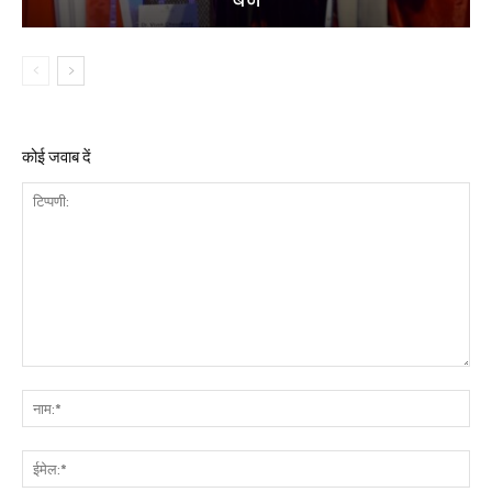
बने
कोई जवाब दें