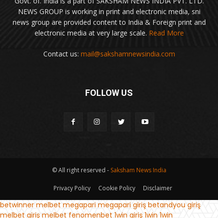
Govt. of. India is a part of SAKSHAM NEWS INDIA PVT. LTD.
NEWS GROUP is working in print and electronic media, sni
news group are provided content to India & Foreign print and
electronic media at very large scale.
Read More
Contact us:
mail@sakshamnewsindia.com
FOLLOW US
© All right reserved -
Saksham News India
Privacy Policy
Cookie Policy
Disclaimer
betwinner
melbet
megapari
megapari giriş
betandyou giriş
melbet giriş
melbet
fenomenbet
1win giriş
1win
1win