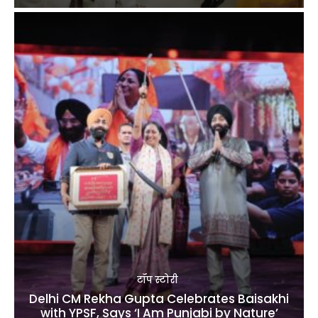
टॉप स्टोरी
Delhi CM Rekha Gupta Celebrates Baisakhi
with YPSF, Says ‘I Am Punjabi by Nature’