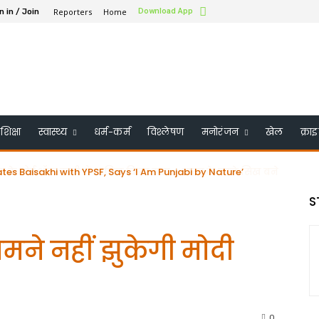
Reporters
Home
Download App
n in / Join
शिक्षा
स्वास्थ्य
धर्म-कर्म
विश्लेषण
मनोरंजन
खेल
क्रा
के बोर्ड ऑफ ट्रस्टी में शामिल किया गया – भारत के पहले सिख बने
S
ामने नहीं झुकेगी मोदी
0