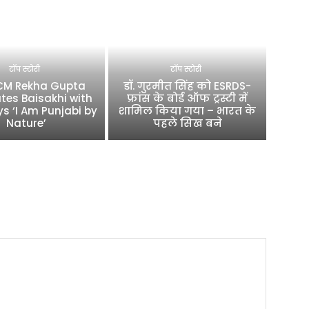
टॉप स्टोरी
टॉप स्टोरी
 CM Rekha Gupta
डॉ. गुरमीत सिंह को ESRDS-
tes Baisakhi with
फ्रांस के बोर्ड ऑफ ट्रस्टी में
ys ‘I Am Punjabi by
शामिल किया गया – भारत के
Nature’
पहले सिख बने