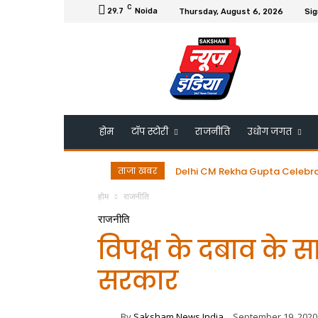
C
29.7
Noida
Thursday, August 6, 2026
Sig
होम
टॉप स्टोरी
राजनीति
उधोग जगत
ताजा खबर
डॉ. गुरमीत सिंह को ESRDS-फ्रांस 
होम
राजनीति
राजनीति
विपक्ष के दबाव के स
सरकार
By
Saksham News India
September 19, 2020