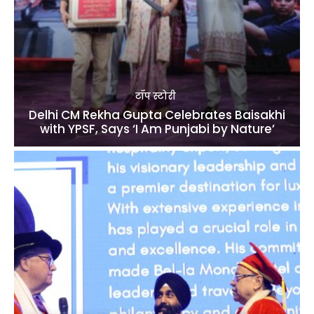
टॉप स्टोरी
Delhi CM Rekha Gupta Celebrates Baisakhi
with YPSF, Says ‘I Am Punjabi by Nature’