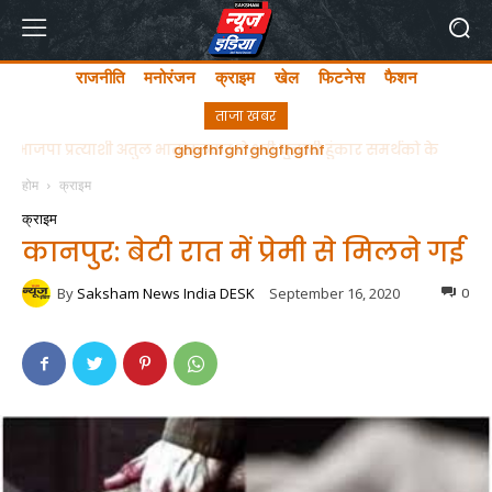
राजनीति
मनोरंजन
क्राइम
खेल
फिटनेस
फैशन
ताजा खबर
ghgfhfghfghgfhgfhf
होम
क्राइम
क्राइम
कानपुर: बेटी रात में प्रेमी से मिलने गई
By
Saksham News India DESK
September 16, 2020
0