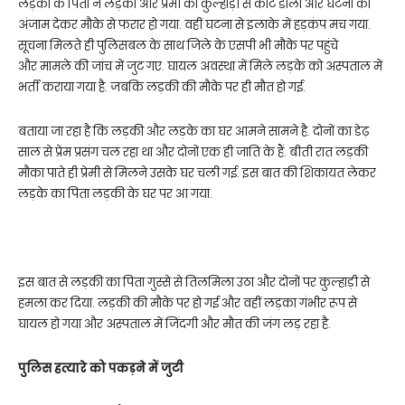
लड़की के पिता ने लड़की और प्रेमी को कुल्हाड़ी से काट डाला और घटना को
अंजाम देकर मौके से फरार हो गया. वहीं घटना से इलाके में हड़कंप मच गया.
सूचना मिलते ही पुलिसबल के साथ जिले के एसपी भी मौके पर पहुंचे
और मामले की जांच में जुट गए. घायल अवस्था में मिले लड़के को अस्पताल में
भर्ती कराया गया है. जबकि लड़की की मौके पर ही मौत हो गई.
बताया जा रहा है कि लड़की और लड़के का घर आमने सामने है. दोनों का डेढ़
साल से प्रेम प्रसंग चल रहा था और दोनों एक ही जाति के हैं. बीती रात लड़की
मौका पाते ही प्रेमी से मिलने उसके घर चली गई. इस बात की शिकायत लेकर
लड़के का पिता लड़की के घर पर आ गया.
इस बात से लड़की का पिता गुस्से से तिलमिला उठा और दोनों पर कुल्हाड़ी से
हमला कर दिया. लड़की की मौके पर हो गई और वहीं लड़का गंभीर रूप से
घायल हो गया और अस्पताल में जिंदगी और मौत की जंग लड़ रहा है.
पुलिस हत्यारे को पकड़ने में जुटी