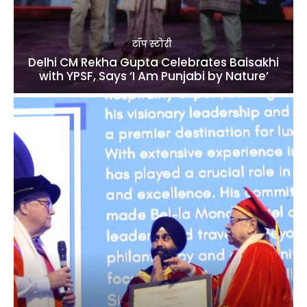
टॉप स्टोरी
Delhi CM Rekha Gupta Celebrates Baisakhi
with YPSF, Says ‘I Am Punjabi by Nature’