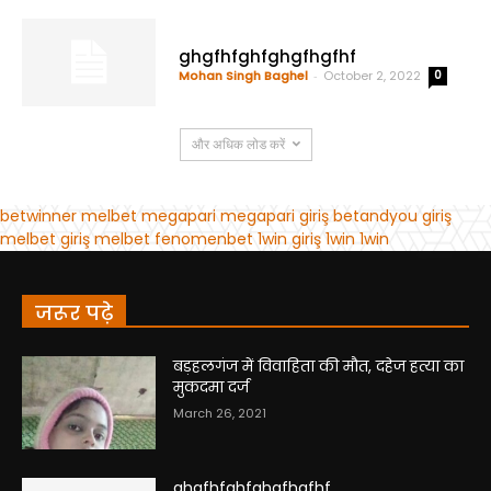
जरूर पढ़े
बड़हलगंज में विवाहिता की मौत, दहेज हत्या का
मुकदमा दर्ज
March 26, 2021
ghgfhfghfghgfhgfhf