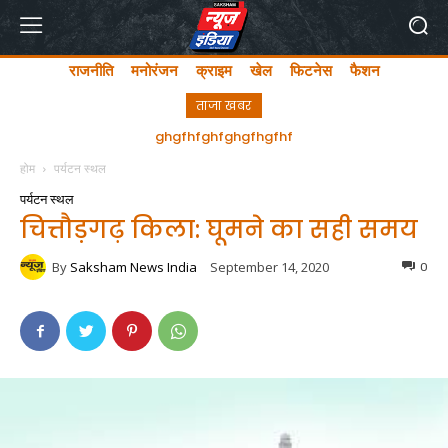
राजनीति
मनोरंजन
क्राइम
खेल
फिटनेस
फैशन
ताजा खबर
ghgfhfghfghgfhgfhf
होम
पर्यटन स्थल
पर्यटन स्थल
चित्तौड़गढ़ किला: घूमने का सही समय
By
Saksham News India
September 14, 2020
0