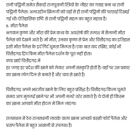
रानी पद्मिनी समेत सैकड़ों राजपूतानी स्त्रियों के जौहर का गवाह बना था रानी
पद्मिनी पैलेस। अलाउद्दीन खिलजी को यहाँ से ही रानी पद्मिनी की परछाई दिखाई
गई थी। ऐतिहासिक दृष्टि से रानी पद्मिनी महल का बहुत महत्त्व है।
6. मीरा पैलेस
भगवान कृष्ण और मीरा की प्रेम कथा के अवशेषों की तलाश में सैलानी मीरा
पैलेस को देखने आते हैं। माँ मीरा, उनका कृष्ण से प्रेम और चित्तौड़गढ़ का इतिहास
इसी मीरा पैलेस के इर्द गिर्द घूमता मिलता है। एक बात याद रखिए, कोई भी
चित्तौड़गढ़ ट्रिप बिना मीरा पैलेस दर्शन के पूरा नहीं होता।
क्या खाएँ चित्तौड़गढ़ में
हर जगह हर प्रदेश की खाने को लेकर अपनी संस्कृति होती है। वहाँ पर उस प्रकार
का खाना लोग दिल से बनाते हैं और चाव से खाते हैं।
चित्तौड़गढ़ अपने भारतीय खाने के लिए बहुत प्रसिद्ध है। चित्तौड़गढ़ किला घूमते
समय आप मुग़लई खाने पर भी अपनी नज़रें तरेर सकते हैं। ये दोनों ही किस्म
का खाना आपको मीरा होटल में मिल जाएगा।
राजस्थान में ठेठ राजस्थानी ज़ायके वाला खाना आपको बस्सी फोर्ट पैलेस और
प्रताप पैलेस में बहुत आसानी से उपलब्ध है।