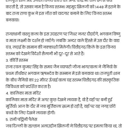
राजपूती शान और उनकी विजय कीर्ति को अगर कोई भी चीज़ ढंग से बयाँ
करती है, तो उसका नाम है विजय स्तम्भ। महमूद खिलजी को 1448 में हराने के
बाद राजा राणा कुंभ ने इस जीत को यादगार बनाने के लिए विजय स्तम्भ
बनवाया।
राजस्थानी वास्तु कला के इस उदाहरण पर जिधर नज़र दौड़ाएँगे, भगवान विष्णु
व माता लक्ष्मी के दर्शन हो जाएँगे। जबकि अन्दर वाले हिस्से में उस दौर के वाद्य
यंत्र, लड़ाई के सामान की नक्काशी मिलेगी। चित्तौड़गढ़ किले के इस विजय
स्तम्भ को देखने विदेशी सैलानी भी दूर-दूर से आते हैं।
3. कीर्ति स्तम्भ
राजा रवल कुमार सिंह के समय जैन व्यापारी जीजा भागरवाला ने जैनियों के
प्रथम तीर्थंकर भगवान ऋषभदेव के सम्मान में इसे बनवाया था। राजपूती शान
के बीच जैनियों का 22 मीटर ऊँचाई वाला यह स्तम्भ चित्तौड़गढ़ की सांस्कृतिक
विविधता को प्रदर्शित करता है।
4. कालिका माता मंदिर
कालिका माता मंदिर में अगर कुछ देखने लायक है, वो है यहाँ पर बनी हुई
मूर्तियाँ। आज के दौर में जब मूर्तिकला ख़त्म हो रही है, वहाँ पर यह जगह छोटे
बच्चों के लिए देखने लायक होगी।
5. रानी पद्मिनी पैलेस
जब दिल्ली के सुल्तान अलाउद्दीन खिलजी ने चित्तौड़गढ़ पर हमला किया था, तो