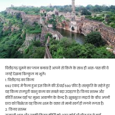
चित्तौड़गढ़ घूमने का प्लान बनाया है आपने तो किले के साथ ही आस-पास की ये
जगहें देखना बिल्कुल ना भूलें।
1. चित्तौड़गढ़ का किला
692 एकड़ में फैला हुआ इस किले की ऊँचाई 590 फ़ीट है। संस्कृति के सहेजे हुए
यह किला राजपूती वास्तु कला का सबसे बड़ा उदाहरण है। विजय स्तम्भ और
कीर्ति स्तम्भ यहाँ पर मुख्य आकर्षण के केन्द्र हैं। ख़ूबसूरत लाइटों के बीच अपनी
छटा को बिखेरता यह किला शाम के वक़्त तो मानो स्वर्ग ही लगने लगता है।
2. विजय स्तम्भ