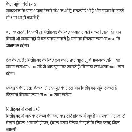
कैसे पहुँचें चित्तौड़गढ़
राजस्थान के पास अपना रेलवे स्टेशन भी है, एयरपोर्ट भी है और सड़क के रास्ते
तो आप आ ही सकते हैं।
बस के रास्ते : दिल्ली से चित्तौड़गढ़ के लिए लगातार बसें चलती रहती हैं। आप
किसी भी समय वहाँ से बस पकड़ सकते हैं। बस का किराया लगभग ₹450 के
आसपास रहेगा।
ट्रेन के रास्ते : चित्तौड़गढ़ के लिए ट्रेन का सफ़र बहुत सुविधाजनक रहेगा। यह
सफ़र लगभग 9:30 घंटे में आप पूरा कर सकते हैं। किराया लगभगव ₹400 तक
रहेगा।
फ़्लाइट के रास्ते: दिल्ली से उदयपुर के रास्ते आप चित्तौड़गढ़ पहुँच सकते हैं
जिसका किराया लगभग ₹2000 तक लगेगा।
चित्तौड़गढ़ में कहाँ ठहरें
चित्तौड़गढ़ में आपके रुकने के लिए कई सारे होटल मौजूद हैं। आपको आसानी से
चेतक होटल, भगवती होटल, होटल प्रताप पैलेस में रहने के लिए जगह मिल
जाएगी।