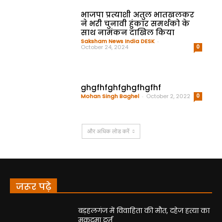
भाजपा प्रत्याशी अतुल भातखलकर
ने भरी चुनावी हुंकार समर्थको के
साथ नामंकन दाखिल किया
Saksham News India DESK
-
October 24, 2024
0
ghgfhfghfghgfhgfhf
Mohan Singh Baghel
-
October 2, 2022
0
और अधिक लोड करें
जरूर पढ़े
बड़हलगंज में विवाहिता की मौत, दहेज हत्या का
मुकदमा दर्ज