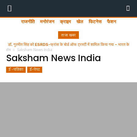
राजनीति
मनोरंजन
क्राइम
खेल
फिटनेस
फैशन
ताजा खबर
डॉ. गुरमीत सिंह को ESRDS-फ्रांस के बोर्ड ऑफ ट्रस्टी में शामिल किया गया – भारत के
होम
Saksham News India
पहले सिख बने
Saksham News India
ई -पत्रिका
ई-पेपर