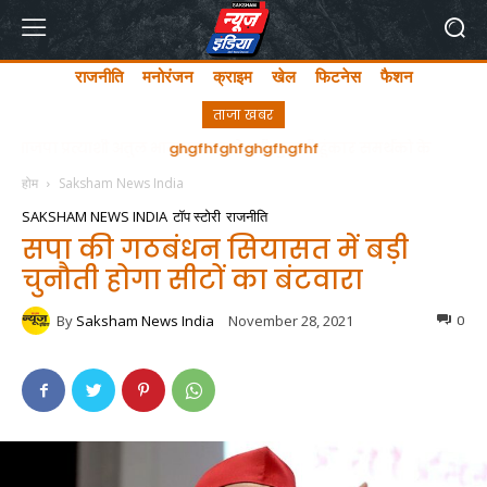
राजनीति
मनोरंजन
क्राइम
खेल
फिटनेस
फैशन
ताजा खबर
ghgfhfghfghgfhgfhf
होम
Saksham News India
SAKSHAM NEWS INDIA
टॉप स्टोरी
राजनीति
सपा की गठबंधन सियासत में बड़ी
चुनौती होगा सीटों का बंटवारा
By
Saksham News India
November 28, 2021
0