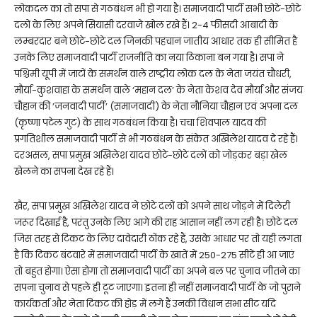
लोकदल का तो सपा से गठबंधन भी हो गया है। समाजवादी पार्टी सभी छोटे-छोटे
दलों के लिए अपने सियासी दरवाजे खोल रखे हैं। 2-4 फीसदी आबादी के
लम्बरदार बने छोटे-छोटे दल जिनकी पहचान जातीय आधार तक ही सीमित है
उनके लिए समाजवादी पार्टी राजनीति का नया ठिकाना बन गया है। सपा ने
पश्चिमी यूपी में जाटों के समर्थन वाले राष्ट्रीय लोक दल के नेता जयंत चौधरी,
मौर्या-कुशवाहा के समर्थन वाले ‘महान दल’ के नेता केशव देव मौर्या और संजय
चौहान की ’जनवादी पार्टी’ (समाजवादी) के नेता नौनिया चौहान एवं अपना दल
(कृष्णा पटेल गुट) के साथ गठबंधन किया है। चचा शिवपाल यादव की
प्रगतिशील समाजवादी पार्टी से भी गठबंधन के संकेत अखिलेश यादव दे रहे हैं।
दरअसल, सपा प्रमुख अखिलेश यादव छोटे-छोटे दलों को जोड़कर बड़ा खेल
खेलने का सपना देख रहे हैं।
खैर, सपा प्रमुख अखिलेश यादव ने छोटे दलों को अपने साथ जोड़ने में दिलेरी
जरूर दिखाई है, परंतु उनके लिए आगे की राह आसान नहीं लग रही है। छोटे दल
जिस तरह से टिकट के लिए दावेदारी ठोंक रहे हैं, उसके आधार पर तो यही लगता
है कि टिकट बंटवारे में समाजवादी पार्टी के खातें में 250-275 सीटें ही आ जाएं
तो बहुत होगा। ऐसा होगा तो समाजवादी पार्टी का अपने बल पर चुनाव जीतने का
सपना चुनाव से पहले ही टूट जाएगा। इतना ही नहीं समाजवादी पार्टी के जो पुराने
कार्यकर्ता और नेता टिकट की होड़ में लगे हैं उनकी विधान सभा सीट यदि