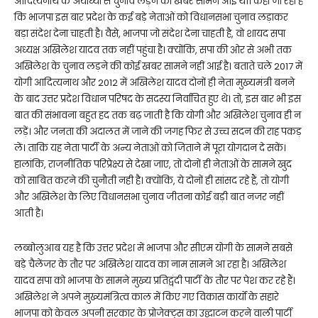
आदित्यनाथ के अयोध्या से चुनाव लड़ने की खबरें सामने आई थीं। कहा जा रहा है
कि भाजपा इस बार प्रदेश के कई बड़े नेताओं को विधानसभा चुनाव लड़ाकर
बड़ा संदेश देना चाहती है। वैसे, भाजपा जो संदेश देना चाहती है, वो शायद सपा
अध्यक्ष अखिलेश यादव तक नहीं पहुंचा है। क्योंकि, सपा की ओर से अभी तक
अखिलेश के चुनाव लड़ने की कोई खबर सामने नहीं आई है। बताते चले 2017 में
योगी आदित्यनाथ और 2012 में अखिलेश यादव दोनों ही नेता मुख्यमंत्री बनने
के बाद उत्तर प्रदेश विधान परिषद के सदस्य निर्वाचित हुए थे। तो, इस बार भी इस
बात की संभावना बहुत हद तक बढ़ जाती है कि योगी और अखिलेश चुनाव ही न
लड़ें। और जनता की अदालत में जाने की जगह फिर से उच्च सदन की राह पकड़
लें। ताकि यह नेता पार्टी के अन्य नेताओं को जिताने में पूरा योगदान दे सकें।
हालांकि, राजनीतिक परिप्रेक्ष्य से देखा जाए, तो दोनों ही नेताओं के सामने खुद
को साबित करने की चुनौती नही है। क्योंकि, ये दोनों ही सांसद रहे हैं, तो योगी
और अखिलेश के लिए विधानसभा चुनाव जीतना कोई बड़ी बात नजर नहीं
आती है।
लब्बोलुआब यह है कि उत्तर प्रदेश में भाजपा और सीएम योगी के सामने सबसे
बड़े चैलेंजर के तौर पर अखिलेश यादव का नाम सामने आ रहा है। अखिलेश
यादव सपा को भाजपा के सामने मुख्य प्रतिद्वंदी पार्टी के तौर पर पेश कर रहे हैं।
अखिलेश ने अपने मुख्यमंत्रित्व काल में किए गए विकास कार्यों के सहारे
भाजपा को केवल अपनी सरकार के प्रोजेक्ट्स का उद्घाटन करने वाली पार्टी