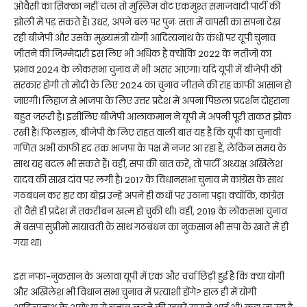
ओवैसी का सिक्का नहीं चला तो मुस्लिम वोट एकमुश्त समाजवादी पार्टी की
झोली में पड़ सकते हैं। उधर, अपने बल पर पुनः सत्ता में वापसी का सपना देख
रही बीजेपी और उसके मुख्यमंत्री योगी आदित्यनाथ के कंधों पर यूपी चुनाव
जीतने की जिम्मेदारी इस लिए भी अधिक है क्योंकि 2022 के नतीजों का
प्रभाव 2024 के लोकसभा चुनाव में भी असर आएगा। यदि यूपी में बीजेपी की
सरकार होगी तो मोदी के लिए 2024 का चुनाव जीतने की राह काफी आसान हो
जाएगी। लिहाज से भाजपा के लिए उत्तर प्रदेश में अपना पिछला प्रदर्शन दोहराना
बहुत जरूरी है। इसीलिए बीजेपी आलाकमान ने यूपी में अपनी पूरी ताकत झोंक
रखी है। फिलहाल, बीजेपी के लिए राहत वाली बात यह है कि यूपी का चुनावी
गणित अभी काफी हद तक भाजपा के पक्ष में नजर आ रहा हैं, लेकिन समय के
साथ यह बदल भी सकते हैं। वहीं, सपा की बात करें, तो पार्टी अध्यक्ष अखिलेश
यादव की साख दांव पर लगी है। 2017 के विधानसभा चुनाव में कांग्रेस के साथ
गठबंधन कर हार का बोझ उन्हें अपने ही कंधों पर उठाना पड़ा। क्योंकि, कांग्रेस
तो वैसे ही प्रदेश में तकरीबन खत्म हो चुकी थी। वहीं, 2019 के लोकसभा चुनाव
में बसपा सुप्रीमो मायावती के साथ गठबंधन का नुकसान भी सपा के खाते में ही
गया था।
इस नफा-नुकसान के अलावा यूपी में एक और चर्चा छिड़ी हुई है कि क्या योगी
और अखिलेश भी विधान सभा चुनाव में प्रत्याशी होंगे? हाल ही में योगी