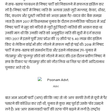
ने सपा-बसपा गठबंधन से निषाद पार्टी को निकालने में सफलता हासिल कर
ली है। निषाद पार्टी में निषाद जाति के अलावा उससे जुड़ी मल्लाह, केवट, धीवर,
बिंद, कश्यप और दूसरी जातियों को अच्छा ख़ासा ग़ैर-यादव वोट बैंक समझा
जाता है। साल 2017 में विधानसभा चुनाव के दौरान राजनीतिक परिदृश्य में आई
निषाद पार्टी ने ख़ुद को नदियों से जुड़ी हुई पिछड़ी जातियों की आवाज़ कहा था.
उनकी मांग थी कि उनकी जाति को अनुसूचित जाति की सूची में दर्ज कराया
जाए। 2017 में इसने पूर्वी उत्तर प्रदेश की 72 सीटों पर 5.40 लाख वोट हासिल
किए थे लेकिन कोई भी सीट जीतने में सफल नहीं हो पाई थी। 2018 में निषाद
पार्टी ने सपा-बसपा को समर्थन दिया और इसने लोकसभा उप-चुनाव में
गोरखपुर और फूलपुर सीटों को जीतने में मदद की। इस दौरान प्रवीण निषाद ने
सपा के टिकट पर गोरखपुर सीट को जीत लिया था जिस पर योगी आदित्यनाथ
चुनकर आते रहे थे।
Advt.
बात आम आदमी पार्टी (आप) की कि जाए तो जो ‘आप’ काफी तेजी से यूपी में पैर
पसारने की कोशिश कर रही थी, चुनाव से कुछ माह पूर्व ही उसके पॉव उखड़ने
लगे हैं। अब ‘आप’ समाजवादी पार्टी की तरफ पींगे बढ़ाने में लगी है। राष्ट्रीय