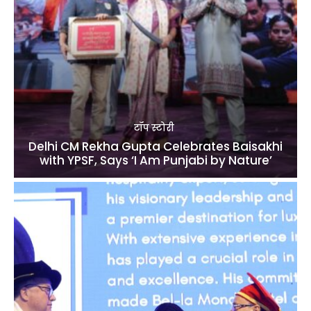
टॉप स्टोरी
Delhi CM Rekha Gupta Celebrates Baisakhi
with YPSF, Says ‘I Am Punjabi by Nature’