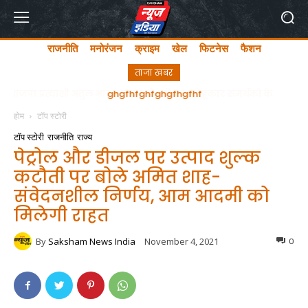
राजनीति
मनोरंजन
क्राइम
खेल
फिटनेस
फैशन
ताजा खबर
ghgfhfghfghgfhgfhf
होम
टॉप स्टोरी
टॉप स्टोरी
राजनीति
राज्य
पेट्रोल और डीजल पर उत्पाद शुल्क
कटौती पर बोले अमित शाह-
संवेदनशील निर्णय, आम आदमी को
मिलेगी राहत
By
Saksham News India
November 4, 2021
0