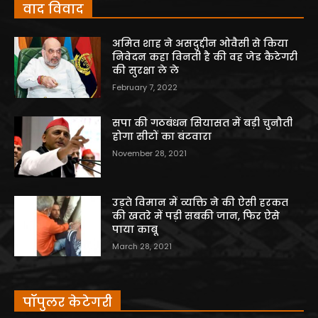
वाद विवाद
अमित शाह ने असदुद्दीन ओवैसी से किया
निवेदन कहा विनती है की वह जेड कैटेगरी
की सुरक्षा ले ले
February 7, 2022
सपा की गठबंधन सियासत में बड़ी चुनौती
होगा सीटों का बंटवारा
November 28, 2021
उड़ते विमान में व्यक्ति ने की ऐसी हरकत
की खतरे में पड़ी सबकी जान, फिर ऐसे
पाया काबू
March 28, 2021
पॉपुलर केटेगरी