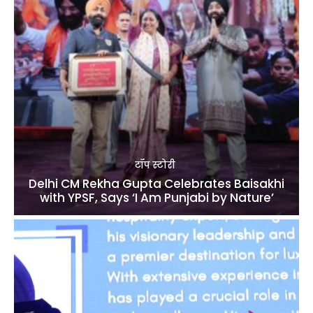
टॉप स्टोरी
Delhi CM Rekha Gupta Celebrates Baisakhi
with YPSF, Says ‘I Am Punjabi by Nature’