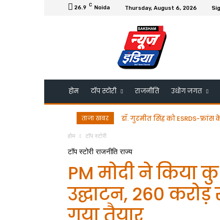
C
26.9
Noida
Thursday, August 6, 2026
Sig
होम
टॉप स्टोरी
राजनीति
उधोग जगत
ताजा खबर
डॉ. गुरमीत सिंह को ESRDS-फ्रांस 
होम
टॉप स्टोरी
टॉप स्टोरी
राजनीति
राज्य
PM मोदी ने किया क
उद्घाटन, 260 करोड़
गया तैयार