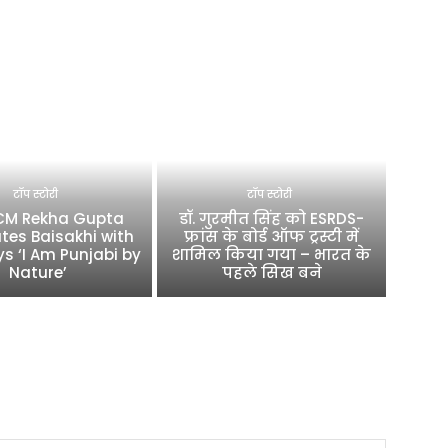
टॉप स्टोरी
टॉप स्टोरी
 CM Rekha Gupta
डॉ. गुरमीत सिंह को ESRDS-
tes Baisakhi with
फ्रांस के बोर्ड ऑफ ट्रस्टी में
ys ‘I Am Punjabi by
शामिल किया गया – भारत के
Nature’
पहले सिख बने