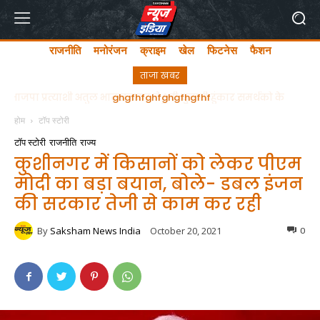
राजनीति
मनोरंजन
क्राइम
खेल
फिटनेस
फैशन
ताजा खबर
ghgfhfghfghgfhgfhf
होम
टॉप स्टोरी
टॉप स्टोरी
राजनीति
राज्य
कुशीनगर में किसानों को लेकर पीएम
मोदी का बड़ा बयान, बोले- डबल इंजन
की सरकार तेजी से काम कर रही
By
Saksham News India
October 20, 2021
0