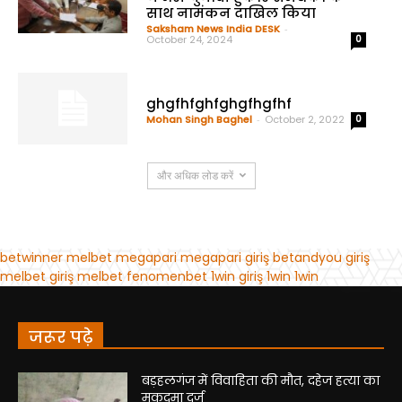
जरूर पढ़े
बड़हलगंज में विवाहिता की मौत, दहेज हत्या का
मुकदमा दर्ज