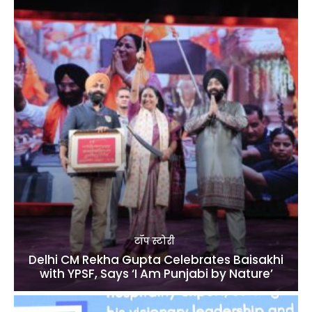
टॉप स्टोरी
Delhi CM Rekha Gupta Celebrates Baisakhi
with YPSF, Says ‘I Am Punjabi by Nature’