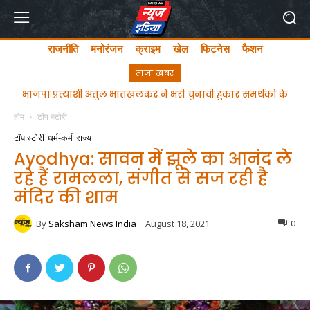
राजनीति
मनोरंजन
क्राइम
खेल
फिटनेस
फैशन
ताजा खबर
ghgfhfghfghgfhgfhf
होम
टॉप स्टोरी
टॉप स्टोरी
धर्म-कर्म
राज्य
Ayodhya: सावन में झूले का आनंद ले
रहे हैं रामलला, संगीत से सज रही है
मंदिर की शाम
By
Saksham News India
August 18, 2021
0