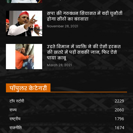
सपा की गठबंधन सियासत में बड़ी चुनौती
होगा सीटों का बंटवारा
November 28, 2021
उड़ते विमान में व्यक्ति ने की ऐसी हरकत
की खतरे में पड़ी सबकी जान, फिर ऐसे
पाया काबू
March 28, 2021
पॉपुलर केटेगरी
टॉप स्टोरी
2229
राज्य
2060
राष्ट्रीय
1796
राजनीति
1674