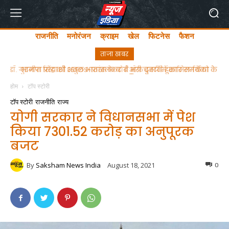
राजनीति
मनोरंजन
क्राइम
खेल
फिटनेस
फैशन
ताजा खबर
भाजपा प्रत्याशी अतुल भातखलकर ने भरी चुनावी हुंकार समर्थको के
साथ नामंकन दाखिल किया
होम
टॉप स्टोरी
टॉप स्टोरी
राजनीति
राज्य
योगी सरकार ने विधानसभा में पेश
किया 7301.52 करोड़ का अनुपूरक
बजट
By
Saksham News India
August 18, 2021
0