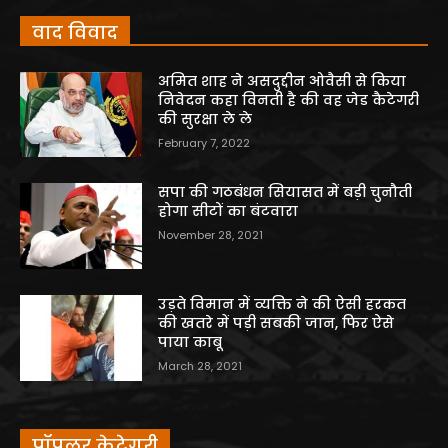
वाद विवाद
अमित शाह ने असदुद्दीन ओवैसी से किया
निवेदन कहा विनती है की वह जेड कैटेगरी
की सुरक्षा ले ले
February 7, 2022
सपा की गठबंधन सियासत में बड़ी चुनौती
होगा सीटों का बंटवारा
November 28, 2021
उड़ते विमान में व्यक्ति ने की ऐसी हरकत
की खतरे में पड़ी सबकी जान, फिर ऐसे
पाया काबू
March 28, 2021
पॉपुलर केटेगरी