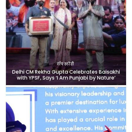
टॉप स्टोरी
Delhi CM Rekha Gupta Celebrates Baisakhi
with YPSF, Says ‘I Am Punjabi by Nature’