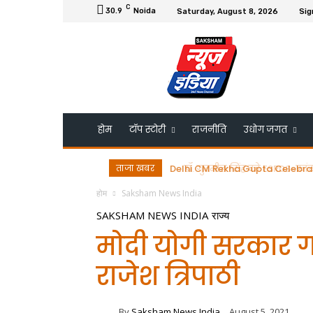
C
30.9
Noida
Saturday, August 8, 2026
Sig
होम
टॉप स्टोरी
राजनीति
उधोग जगत
ताजा खबर
डॉ. गुरमीत सिंह को ESRDS-फ्रांस 
होम
Saksham News India
SAKSHAM NEWS INDIA
राज्य
मोदी योगी सरकार गर
राजेश त्रिपाठी
By
Saksham News India
August 5, 2021