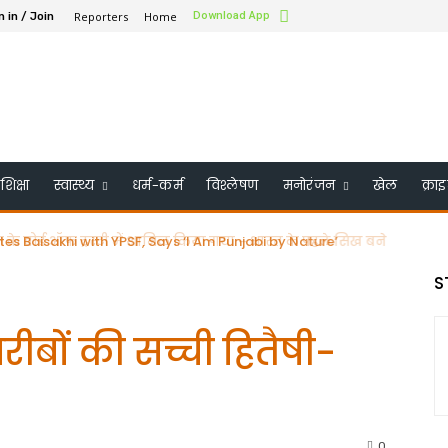
Reporters
Home
Download App
n in / Join
शिक्षा
स्वास्थ्य
धर्म-कर्म
विश्लेषण
मनोरंजन
खेल
क्रा
के बोर्ड ऑफ ट्रस्टी में शामिल किया गया – भारत के पहले सिख बने
S
ीबों की सच्ची हितैषी-
0