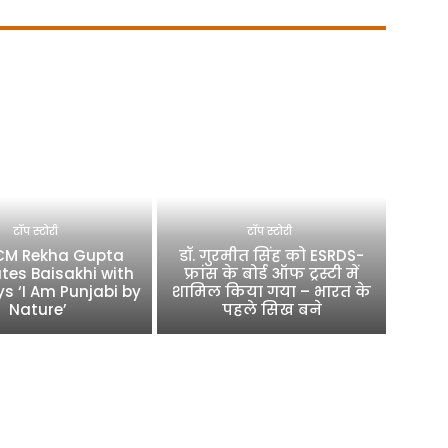
टॉप स्टोरी
टॉप स्टोरी
 CM Rekha Gupta
डॉ. गुरमीत सिंह को ESRDS-
tes Baisakhi with
फ्रांस के बोर्ड ऑफ ट्रस्टी में
ys ‘I Am Punjabi by
शामिल किया गया – भारत के
Nature’
पहले सिख बने