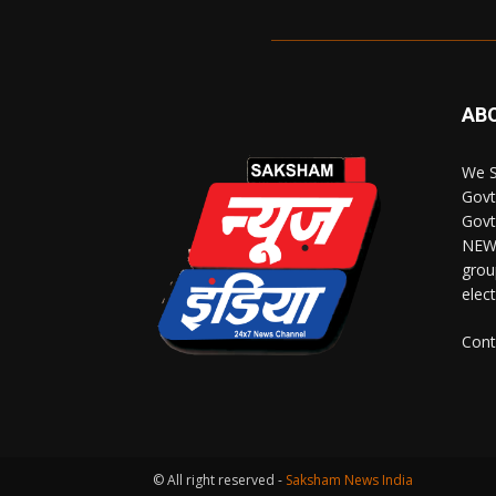
AB
We S
Govt
Govt
NEWS
grou
elec
Cont
© All right reserved -
Saksham News India