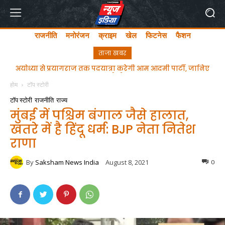
राजनीति
मनोरंजन
क्राइम
खेल
फिटनेस
फैशन
ताजा खबर
PFI पर CM योगी की दो टूक- ये नया भारत है, राष्ट्र की सुरक्षा में खतरा
बने संगठन स्वीकार्य नहीं
होम
टॉप स्टोरी
टॉप स्टोरी
राजनीति
राज्य
मुंबई में पश्चिम बंगाल जैसे हालात,
खतरे में है हिंदू धर्म: BJP नेता नितेश
राणा
By
Saksham News India
August 8, 2021
0