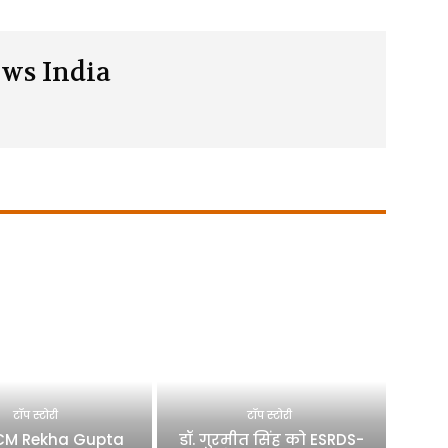
ws India
टॉप स्टोरी
टॉप स्टोरी
 CM Rekha Gupta
डॉ. गुरमीत सिंह को ESRDS-