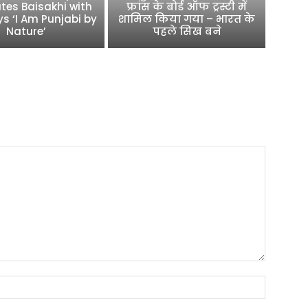
tes Baisakhi with
फ्रांस के बोर्ड ऑफ ट्रस्टी में
ys ‘I Am Punjabi by
शामिल किया गया – भारत के
Nature’
पहले सिख बने