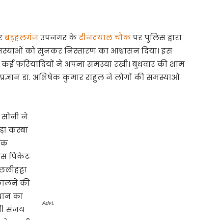
पर
बड़हलगंज
उपनगर के
दीनदयाल चौक
पर पुलिस द्वारा
समस्याओं को सुनकर निस्तारण का आश्वासन दिया। इस
्य कई फरियादियों ने अपना समस्या रखी। बुधवार की शाम
रज्ञान डा. अभिषेक कुमार राहुल ने लोगों की समस्याओं
ा सोनी ने
ड़ा कस्बा
धिक
लिस पिकेट
छलीहट्टा
कालने की
ाधान का
Advt.
सी संजय