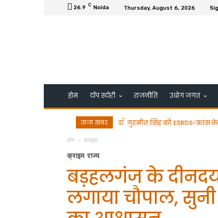
C
26.9
Noida
Thursday, August 6, 2026
Sig
होम
टॉप स्टोरी
राजनीति
उधोग जगत
ताजा खबर
भाजपा प्रत्याशी अतुल भातखलकर न
होम
क्राइम
क्राइम
राज्य
बड़हलगंज के दीनदय
लगाया चौपाल, सुनी 