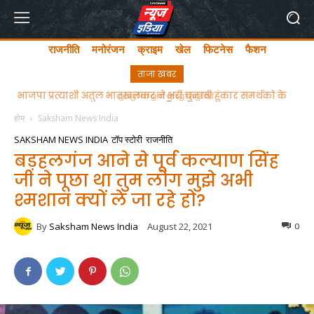
राजनीति
मनोरंजन
क्राइम
खेल
फिटनेस
फैशन
ताजा खबर
ghgfhfghfghgfhgfhf
होम
Saksham News India
SAKSHAM NEWS INDIA
टॉप स्टोरी
राजनीति
बड़हलगंज आने से पूर्व कल्याण सिंह
जी ने पूछा था तुम लोग मुझे अभी
श्मशान क्यों ले जा रहे हो?
By
Saksham News India
August 22, 2021
0