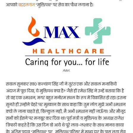
आपको
बड़हलगंज
“मुक्तिपथ” पर सेव का पौधा लगाना है।
Advt.
सवाल सुनकर स्व० कल्याण सिंह जी ने तुरंत एक और सवाल मजाकिये
अंदाज में पूछ दिया, ये मुक्तिपथ क्या है? जैसे ही रमेश सिंह ने उन्हें बताया कि है
तो वह एक श्मशान, मगर बहुत मनोरम स्थल के रूप में विकसित हो रहा। इतना
सुनते ही उन्होंने चेहरे पर मुस्कान के साथ कहा कि तुम लोग मुझे अभी श्मशान
क्यों ले जाना चाहते हो, बिल्कुल नहीं, मैं अभी श्मशान नहीं जाऊँगा। और मौजूद
सभी को हॅसने पर मजबूर कर दिया था। पूर्व मंत्री व मुक्तिपथ के अध्यक्ष राजेश
त्रिपाठी कहते हैं कि उस दिन वो आये थे पूरे लाव-लश्कर के साथ मानव काया
के अंतिम पड़ाव “मुक्तिपथ” पर…मुक्तिपथ परिसर में मुख्य द्वार के पास लगा सेव