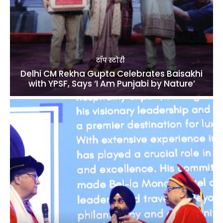
टॉप स्टोरी
Delhi CM Rekha Gupta Celebrates Baisakhi
with YPSF, Says ‘I Am Punjabi by Nature’