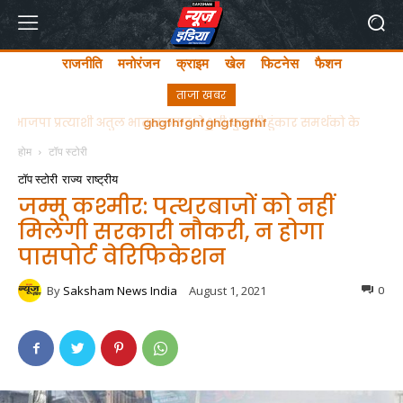
राजनीति
मनोरंजन
क्राइम
खेल
फिटनेस
फैशन
ताजा खबर
ghgfhfghfghgfhgfhf
होम
टॉप स्टोरी
टॉप स्टोरी
राज्य
राष्ट्रीय
जम्मू कश्मीर: पत्थरबाजों को नहीं
मिलेगी सरकारी नौकरी, न होगा
पासपोर्ट वेरिफिकेशन
By
Saksham News India
August 1, 2021
0