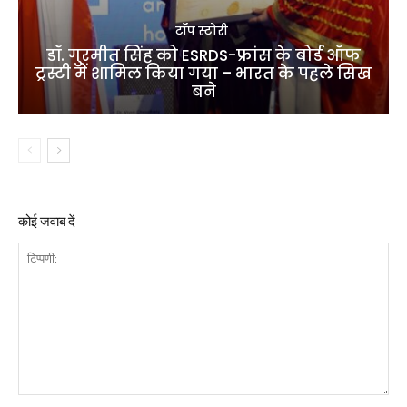
टॉप स्टोरी
डॉ. गुरमीत सिंह को ESRDS-फ्रांस के बोर्ड ऑफ
ट्रस्टी में शामिल किया गया – भारत के पहले सिख
बने
कोई जवाब दें