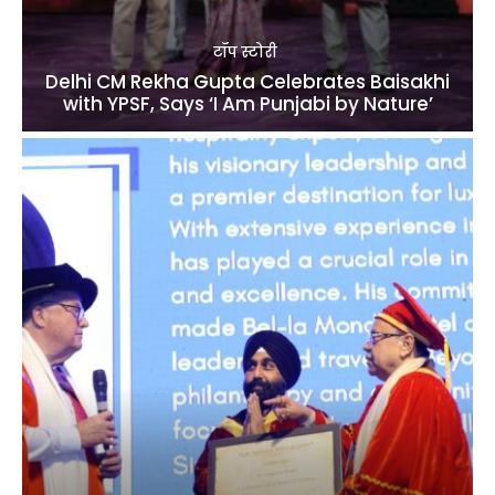
टॉप स्टोरी
Delhi CM Rekha Gupta Celebrates Baisakhi
with YPSF, Says ‘I Am Punjabi by Nature’