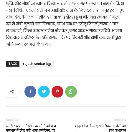
पहुँचे, और जोशीला स्वागत किया साथ ही जगह जगह पर स्वागत समारोह किया
गया। सिंधिया एयरपोर्ट से जन आशीर्वाद यात्रा के लिए देवास शाजापुर रवाना हुए
तीन दिवसीय जन आशीर्वाद यात्रा का इंदौर से हुआ श्रीगणेश स्वागत में मुख्य
रूप से मंत्री तुलसी राम सिलावट, प्रदेश उपाध्यक्ष जीतू जिराती,सांसद शंकर
लालवानी, जिला अध्यक्ष राजेश सोनकर ,नगर अध्यक्ष गौरव रणदिवे ,भाजपा
विधायक व वरिष्ठ नेता और संगठन के पदाधिकारी और सभी कार्यकर्ता द्वारा
अभिनन्दन स्वागत किया गया।
TAGS
rajesh sonkar bjp
पिछला लेख
अगला लेख
आखिर अफगानिस्तान के लोगों को बीच
बड़हलगंज में एम एस मेडिकल एजेंसी का
मजधार में छोड़ क्यों भागा अमेरिका, जो
हुआ शुभारम्भ