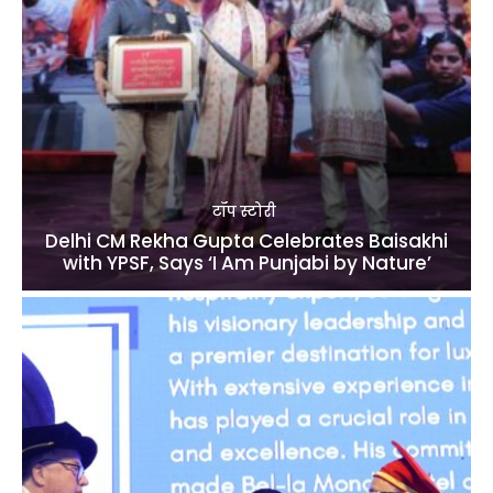
टॉप स्टोरी
Delhi CM Rekha Gupta Celebrates Baisakhi
with YPSF, Says ‘I Am Punjabi by Nature’