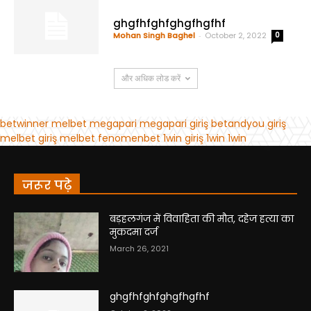
जरूर पढ़े
बड़हलगंज में विवाहिता की मौत, दहेज हत्या का
मुकदमा दर्ज
March 26, 2021
ghgfhfghfghgfhgfhf