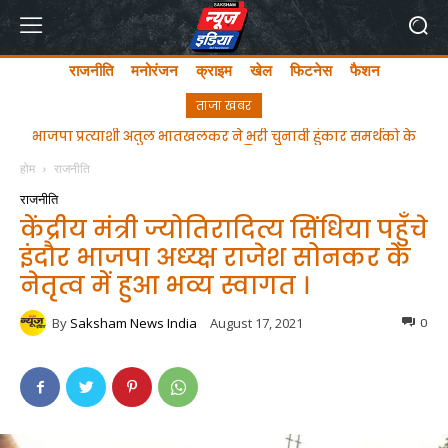
राजनीति
मनोरंजन
क्राइम
खेल
फिटनेस
फैशन
ताजा खबर
ghgfhfghfghgfhgfhf
होम
राजनीति
राजनीति
केंद्रीय मंत्री ज्योतिरादित्य सिंधिया पहुँचे
इंदौर भाजपा अध्य्क्ष राजेश सोनकर के
नेतृत्व में हुआ भव्य स्वागत ।
By
Saksham News India
August 17, 2021
0