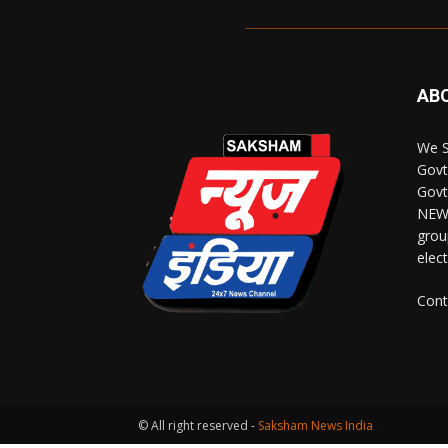
AB
We S
Govt
Govt
NEWS
grou
elec
Cont
© All right reserved -
Saksham News India