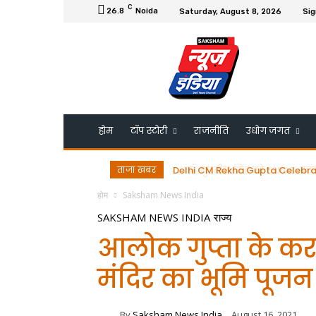
C
26.8
Noida
Saturday, August 8, 2026
Sig
होम
टॉप स्टोरी
राजनीति
उधोग जगत
ताजा खबर
डॉ. गुरमीत सिंह को ESRDS-फ्रांस 
होम
Saksham News India
SAKSHAM NEWS INDIA
राज्य
आलोक गुप्ता के कर क
मंदिर का भूमि पूजन
By
Saksham News India
August 16, 2021