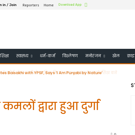
Reporters
Home
Download App
n in / Join
शिक्षा
स्वास्थ्य
धर्म-कर्म
विश्लेषण
मनोरंजन
खेल
क्रा
के बोर्ड ऑफ ट्रस्टी में शामिल किया गया – भारत के पहले सिख बने
S
मलों द्वारा हुआ दुर्गा
0