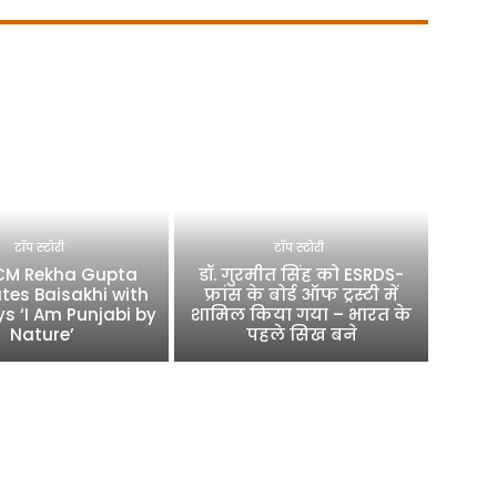
टॉप स्टोरी
टॉप स्टोरी
 CM Rekha Gupta
डॉ. गुरमीत सिंह को ESRDS-
tes Baisakhi with
फ्रांस के बोर्ड ऑफ ट्रस्टी में
ys ‘I Am Punjabi by
शामिल किया गया – भारत के
Nature’
पहले सिख बने