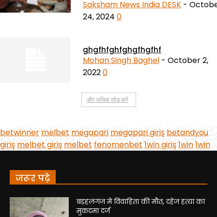
जरूर पढ़े
बड़हलगंज में विवाहिता की मौत, दहेज हत्या का
मुकदमा दर्ज