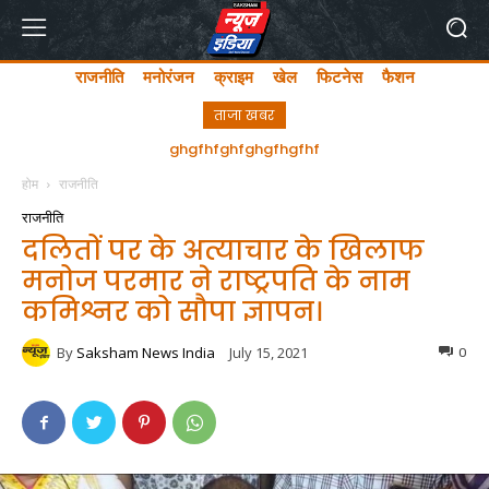
राजनीति
मनोरंजन
क्राइम
खेल
फिटनेस
फैशन
ताजा खबर
अयोध्या में लता मंगेशकर चौक का सीएम योगी ने किया उद्घाटन
ghgfhfghfghgfhgfhf
होम
राजनीति
राजनीति
दलितों पर के अत्याचार के खिलाफ
मनोज परमार ने राष्ट्रपति के नाम
कमिश्नर को सौपा ज्ञापन।
By
Saksham News India
July 15, 2021
0