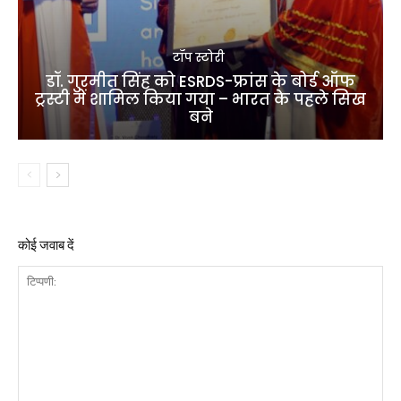
टॉप स्टोरी
डॉ. गुरमीत सिंह को ESRDS-फ्रांस के बोर्ड ऑफ
ट्रस्टी में शामिल किया गया – भारत के पहले सिख
बने
कोई जवाब दें