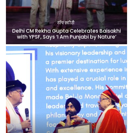
टॉप स्टोरी
Delhi CM Rekha Gupta Celebrates Baisakhi
with YPSF, Says ‘I Am Punjabi by Nature’