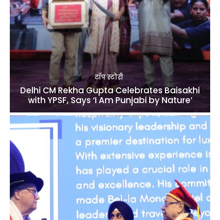
टॉप स्टोरी
Delhi CM Rekha Gupta Celebrates Baisakhi
with YPSF, Says ‘I Am Punjabi by Nature’