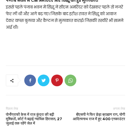
पंजाब भवन में CM अमरिंदर और सिद्धू की हुई मुलाकात
इससे पहले पंजाब भवन में सिद्धू ने सीएम अमरिंदर को देखकर पहले तो नजरें
फेर लीं थी और आगे बढ़ गए। जिसके बाद हरीश रावत ने सिद्धू को आवाज
देकर वापस बुलाया और कैप्टन से मुलाकात कराई। जिसकी तस्वीरें भी सामने
आई थी।
पिछला लेख
अगला लेख
पोर्नोग्राफी केस में राज कुंद्रा की बढ़ी
बीएसपी ने फिर छेड़ा ब्राह्मण राग, योगी
मुश्किलें, कोर्ट ने बढ़ाई न्यायिक हिरासत, 27
आदित्यनाथ राज में हुए 400 एनकाउंटर
जुलाई तक रहेंगे जेल में