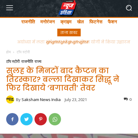
राजनीति
मनोरंजन
क्राइम
खेल
फिटनेस
फैशन
ताजा खबर
अयोध्या में लता मंगेशकर चौक का सीएम योगी ने किया उद्घाटन
होम
टॉप स्टोरी
टॉप स्टोरी
राजनीति
राज्य
सुलह के मिनटों बाद कैप्टन का
तिरस्कार? बल्ला दिखाकर सिद्धू ने
फिर दिखाये ‘बगावती’ तेवर
By
Saksham News India
July 23, 2021
0