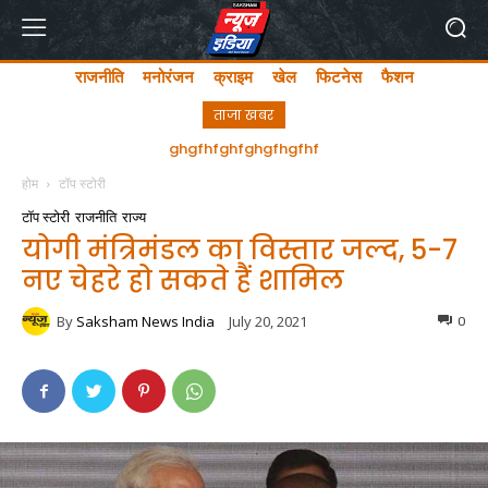
राजनीति
मनोरंजन
क्राइम
खेल
फिटनेस
फैशन
ताजा खबर
ghgfhfghfghgfhgfhf
होम
टॉप स्टोरी
टॉप स्टोरी
राजनीति
राज्य
योगी मंत्रिमंडल का विस्तार जल्द, 5-7
नए चेहरे हो सकते हैं शामिल
By
Saksham News India
July 20, 2021
0