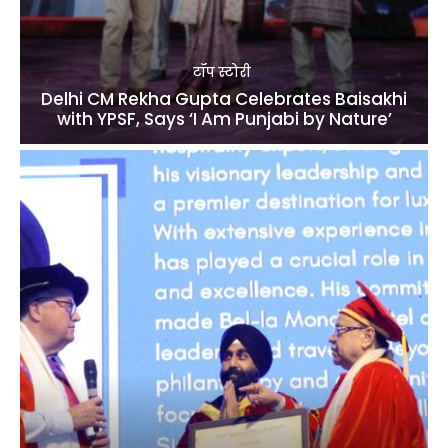
टॉप स्टोरी
Delhi CM Rekha Gupta Celebrates Baisakhi
with YPSF, Says ‘I Am Punjabi by Nature’