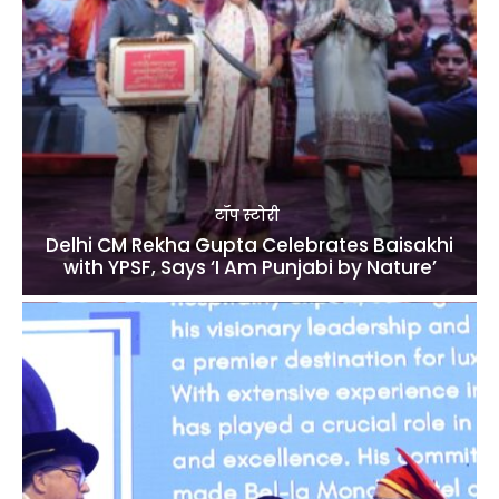
टॉप स्टोरी
Delhi CM Rekha Gupta Celebrates Baisakhi
with YPSF, Says ‘I Am Punjabi by Nature’