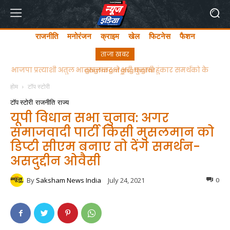
राजनीति
मनोरंजन
क्राइम
खेल
फिटनेस
फैशन
ताजा खबर
ghgfhfghfghgfhgfhf
होम
टॉप स्टोरी
टॉप स्टोरी
राजनीति
राज्य
यूपी विधान सभा चुनाव: अगर
समाजवादी पार्टी किसी मुसलमान को
डिप्टी सीएम बनाए तो देंगे समर्थन-
असदुद्दीन ओवैसी
By
Saksham News India
July 24, 2021
0