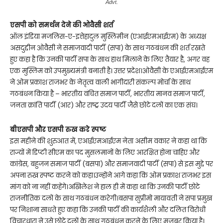
Advt.
एसपी को समर्थन देने की ओवैसी शर्त
ऑल इंडिया मजलिस-ए-इत्तेहादुल मुस्लिमीन (एआईएमआईएम) के अध्यक्ष
असदुद्दीन ओवैसी ने समाजवादी पार्टी (सपा) के साथ गठबंधन की शर्त रखते
हुए कहा है कि उनकी पार्टी सपा के साथ हाथ मिलाने के लिए तैयार है, अगर वह
एक मुस्लिम को उपमुख्यमंत्री बनाती है। उत्तर प्रदेश।ओवैसी के एआईएमआईएम
ने ओम प्रकाश राजभर के नेतृत्व वाली भागीदारी संकल्प मोर्चा के साथ
गठबंधन किया है – भारतीय वंचित समाज पार्टी, भारतीय मानव समाज पार्टी,
जनता क्रांति पार्टी (आर) और राष्ट्र उदय पार्टी जैसे छोटे दलों का एक संघ।
बीएसपी और एसपी रुख करे स्पष्ट
इस महीने की शुरुआत में, एआईएमआईएम नेता असीम वकार ने कहा था कि
राज्यों में डिप्टी सीएम का पद मुसलमानों के लिए आरक्षित होना चाहिए और
कांग्रेस, बहुजन समाज पार्टी (बसपा) और समाजवादी पार्टी (सपा) से इस मुद्दे पर
अपना रुख स्पष्ट करने को कहा।उन्होंने आगे कहा कि ओम प्रकाश राजभर इस
मांग को ना नहीं कहेंगे।अखिलेश ने हाल ही में कहा था कि उनकी पार्टी छोटे
राजनीतिक दलों के साथ गठबंधन करेगी।बसपा सुप्रीमो मायावती ने सपा प्रमुख
पर निशाना साधते हुए कहा कि उनकी पार्टी की कार्यशैली और दलित विरोधी
विचारधारा ने उसे छोटे दलों के साथ गठबंधन करने के लिए मजबूर किया है।