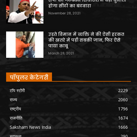
सपा की गठबंधन सियासत में बड़ी चुनौती
होगा सीटों का बंटवारा
November 28, 2021
उड़ते विमान में व्यक्ति ने की ऐसी हरकत
की खतरे में पड़ी सबकी जान, फिर ऐसे
पाया काबू
March 28, 2021
पॉपुलर केटेगरी
टॉप स्टोरी
2229
राज्य
2060
राष्ट्रीय
1796
राजनीति
1674
Saksham News India
1666
स्वास्थ्य
290