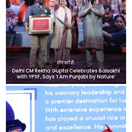
टॉप स्टोरी
Delhi CM Rekha Gupta Celebrates Baisakhi
with YPSF, Says ‘I Am Punjabi by Nature’