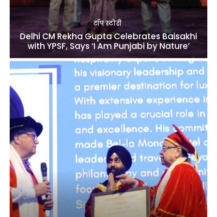
टॉप स्टोरी
Delhi CM Rekha Gupta Celebrates Baisakhi
with YPSF, Says ‘I Am Punjabi by Nature’