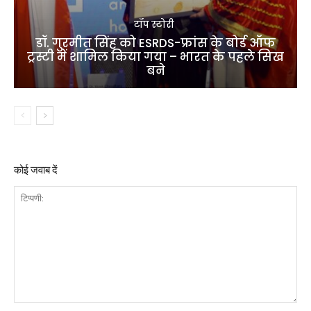
टॉप स्टोरी
डॉ. गुरमीत सिंह को ESRDS-फ्रांस के बोर्ड ऑफ
ट्रस्टी में शामिल किया गया – भारत के पहले सिख
बने
कोई जवाब दें