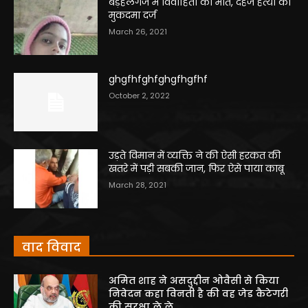
बड़हलगंज में विवाहिता की मौत, दहेज हत्या का
मुकदमा दर्ज
March 26, 2021
ghgfhfghfghgfhgfhf
October 2, 2022
उड़ते विमान में व्यक्ति ने की ऐसी हरकत की
खतरे में पड़ी सबकी जान, फिर ऐसे पाया काबू
March 28, 2021
वाद विवाद
अमित शाह ने असदुद्दीन ओवैसी से किया
निवेदन कहा विनती है की वह जेड कैटेगरी
की सुरक्षा ले ले