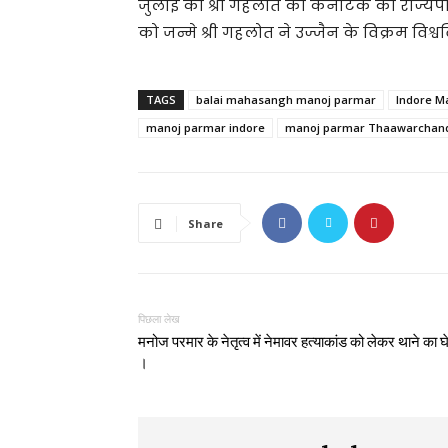
जुलाई को श्री गहलोत को कर्नाटक का राज्यपाल 
को जन्मे श्री गहलोत ने उज्जैन के विक्रम विश्
TAGS
balai mahasangh manoj parmar
Indore M
manoj parmar indore
manoj parmar Thaawarchand
Share
पिछला लेख
मनोज परमार के नेतृत्व में नेमावर हत्याकांड को लेकर थाने का घ
।