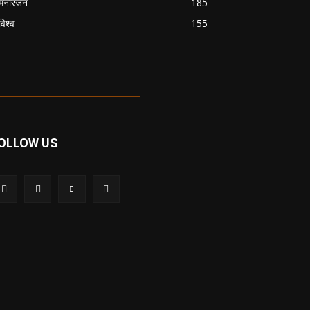
मनोरंजन
185
विश्व
155
OLLOW US