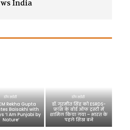
ws India
टॉप स्टोरी
टॉप स्टोरी
 CM Rekha Gupta
डॉ. गुरमीत सिंह को ESRDS-
tes Baisakhi with
फ्रांस के बोर्ड ऑफ ट्रस्टी में
ys ‘I Am Punjabi by
शामिल किया गया – भारत के
Nature’
पहले सिख बने