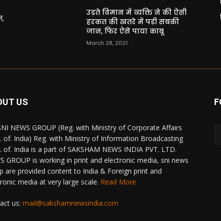
उड़ते विमान में व्यक्ति ने की ऐसी
न,
हरकत की खतरे में पड़ी सबकी
जान, फिर ऐसे पाया काबू
March 28, 2021
OUT US
F
NI NEWS GROUP (Reg. with Ministry of Corporate Affairs
. of. India) Reg. with Ministry of Information Broadcasting
. of. India is a part of SAKSHAM NEWS INDIA PVT. LTD.
 GROUP is working in print and electronic media, sni news
p are provided content to India & Foreign print and
tronic media at very large scale.
Read More
act us:
mail@sakshamnewsindia.com