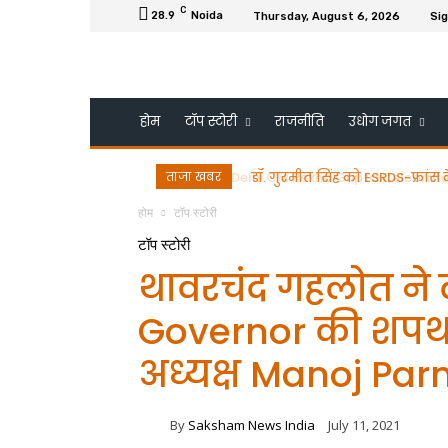
C
28.9
Noida
Thursday, August 6, 2026
Sig
होम
टॉप स्टोरी
राजनीति
उधोग जगत
ताजा खबर
डॉ. गुरमीत सिंह को ESRDS-फ्रांस 
होम
टॉप स्टोरी
टॉप स्टोरी
थावरचंद गहलोत ने ल
Governor की शपथ ब
अध्यक्ष Manoj Par
By
Saksham News India
July 11, 2021