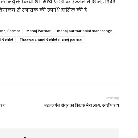
नियुक्त किया था। मध्य प्रदेश के उज्जैन में 18 मई 1948
वविद्यालय से स्नातक की उपाधि हासिल की है।
anoj Parmar
Manoj Parmar
manoj parmar balai mahasangh
 Gehlot
Thaawarchand Gehlot manoj parmar
अगला लेख
ेराव
बड़हलगंज क्षेत्र का विकास मेरा लक्ष्य: आशीष राय