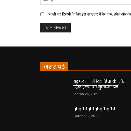
अगली बार टिप्पणी के लिए इस ब्राउज़र में मेरा नाम, ईमेल और वे
जरूर पढ़े
बड़हलगंज में विवाहिता की मौत,
दहेज हत्या का मुकदमा दर्ज
March 26, 2021
ghgfhfghfghgfhgfhf
October 2, 2022