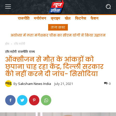
राजनीति
मनोरंजन
क्राइम
खेल
फिटनेस
फैशन
ताजा खबर
अयोध्या में लता मंगेशकर चौक का सीएम योगी ने किया उद्घाटन
होम
टॉप स्टोरी
टॉप स्टोरी
राजनीति
राज्य
ऑक्सीजन से मौत के आंकड़ों को
छुपाना चाह रहा केंद्र, दिल्ली सरकार
को नहीं करने दी जांच- सिसोदिया
By
Saksham News India
July 21, 2021
0