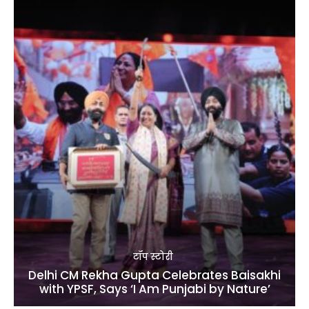
टॉप स्टोरी
Delhi CM Rekha Gupta Celebrates Baisakhi
with YPSF, Says ‘I Am Punjabi by Nature’