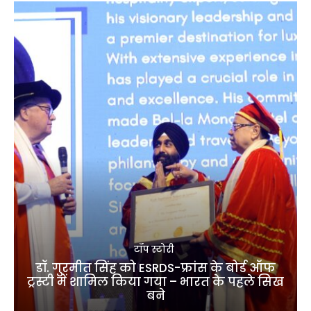
टॉप स्टोरी
डॉ. गुरमीत सिंह को ESRDS-फ्रांस के बोर्ड ऑफ
ट्रस्टी में शामिल किया गया – भारत के पहले सिख
बने