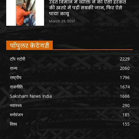
उड़ते विमान में व्यक्ति ने की ऐसी हरकत
की खतरे में पड़ी सबकी जान, फिर ऐसे
पाया काबू
March 28, 2021
पॉपुलर केटेगरी
टॉप स्टोरी
2229
राज्य
2060
राष्ट्रीय
1796
राजनीति
1674
Saksham News India
1666
स्वास्थ्य
290
मनोरंजन
185
विश्व
155