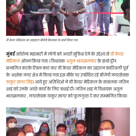
वी केयर मेडिकल का उद्घाटन बीजेपी विधायक के हाथों किया गया
मुंबई :
कोरोना महामारी में लोगों को अच्छी सुविधा देने के उद्देश्य से
वी केयर
मेडिकल
ओपन किया गया । विधायक
अतुल भातख़लकर
के हाथों द्वीप
प्रज्वलित करके रिबन काट कर वी केयर मेडिकल का उद्घाटन कांदिवली पूर्व
के अशोक नगर क्षेत्र में किया गया इस मौके पर उपस्थित रहे बीजेपी नगरसेवक
ठाकुर सागर सिंह
। आये हुए अतिथिओ ने वी केयर मेडिकल के संचालक जतिन
शाह को उनके अच्छे कार्य के लिए बधाई दी। जतिन शाह ने विधायक अतुल
भातख़लकर , नगरसेवक ठाकुर सागर को फूलगुच्छ दे कर सम्मानित किया।