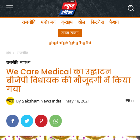
राजनीति
मनोरंजन
क्राइम
खेल
फिटनेस
फैशन
ताजा खबर
अयोध्या में लता मंगेशकर चौक का सीएम योगी ने किया उद्घाटन
होम
राजनीति
राजनीति
स्वास्थ्य
We Care Medical का उद्घाटन
बीजेपी विधायक की मौजूदगी में किया
गया
By
Saksham News India
May 18, 2021
0