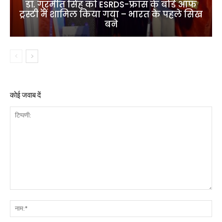
डॉ. गुरमीत सिंह को ESRDS-फ्रांस के बोर्ड ऑफ
ट्रस्टी में शामिल किया गया – भारत के पहले सिख
बने
कोई जवाब दें