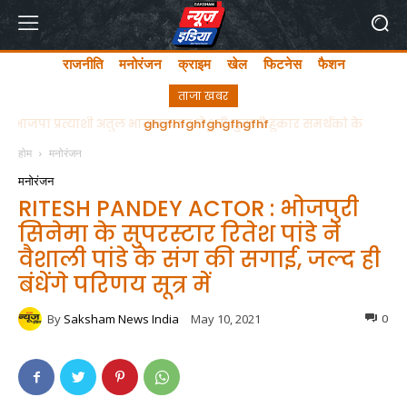
राजनीति
मनोरंजन
क्राइम
खेल
फिटनेस
फैशन
ताजा खबर
ghgfhfghfghgfhgfhf
होम
मनोरंजन
मनोरंजन
RITESH PANDEY ACTOR : भोजपुरी
सिनेमा के सुपरस्टार रितेश पांडे ने
वैशाली पांडे के संग की सगाई, जल्द ही
बंधेंगे परिणय सूत्र में
By
Saksham News India
May 10, 2021
0