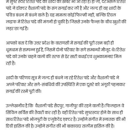
में सुपर स्टार रितेश पांडे की शादी की खबर भी आ रही है। हां जी, दरअसल रितेश
पांडे ने डॉक्टर वैशाली पांडे के संग सगाई कर ली है और जल्द ही वह शादी के
पवित्र बंधन में बंधने वाले हैं। यह मामला कोई फिल्मी नहीं, बल्कि रियल
लाइफ में रितेश पांडे की मंगनी हो चुकी है। जिससे उनके फैन्स के बीच खुशी की
लहर छा गई है।
आपको बता दें कि उत्तर प्रदेश के वाराणसी में सगाई की पूरी रस्म बड़ी ही
धूमधाम से सम्पन्न हुई है, जिसमें दोनो परिवार के सगे सम्बन्धी मौजूद थे। रितेश
पांडे को उनके चाहने वालों की तरफ से ढ़ेर सारी बधाई एवं शुभकामनाएं मिल
रही हैं।
शादी के परिणय सूत्र में जल्द ही बंधने जा रहे रितेश पांडे और वैशाली पांडे ने
अपने परिवार और सगे-संबंधियों की उपस्थिति में एक दूसरे को अंगूठी पहनाकर
सगाई की रस्में पूरी की।
उल्लेखनीय है कि वैशाली पांडे सैदपुर, गाजीपुर की रहने वाली हैं। फिलहाल वे
सिविल सर्विस की तैयारी कर रही हैं। वहीं रितेश पांडे सुपरस्टार होने के साथ ही
साथ रितेश पांडे भोजपुरी के एजुकेटेड ऎक्टर हैं। उन्होंने संगीत में स्नातक की भी
डिग्री हासिल की है। उन्होंने संगीत की भी बाकायदा तालीम हासिल की है।