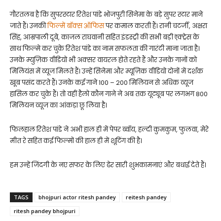
गौरतलब है कि सुपरस्टार रितेश पांडे भोजपुरी सिनेमा के बड़े सुपर स्टार माने
जाते हैं। उनकी
फिल्में बॉक्स ऑफिस
पर कमाल करती हैं। रानी चटर्जी, अक्षरा
सिंह, आम्रपाली दूबे, काजल राघवानी सहित इंडस्ट्री की सभी बड़ी ऎक्ट्रेस के
साथ फिल्मे कर चुके रितेश पांडे का नाम सफलता की गारंटी माना जाता है।
उनके म्युज़िक वीडियो भी अक्सर वायरल होते रहते हैं और उनके गानों को
मिलियंस में व्यूज मिलते हैं। उन्हें सिनेमा और म्यूज़िक वीडियो दोनों में दर्शक
खूब पसंद करते हैं। उनके कई गाने 100 – 200 मिलियन से अधिक व्यूज
हासिल कर चुके हैं। तो वहीं हैलो कौन गाने ने अब तक यूट्यूब पर लगभग 800
मिलियन व्यूज का आंकड़ा छू लिया है।
फिलहाल रितेश पांडे ने अभी हाल ही में पेपर ब्वॉय, हल्दी कुमकुम, फुलवा, मेरे
मीत रे सहित कई फिल्मों की हाल ही में शूटिंग की है।
हम उन्हें जिंदगी के नए सफर के लिए ढेर सारी शुभकामनाएं और बधाई देते हैं।
TAGS
bhojpuri actor ritesh pandey
reitesh pandey
ritesh pandey bhojpuri