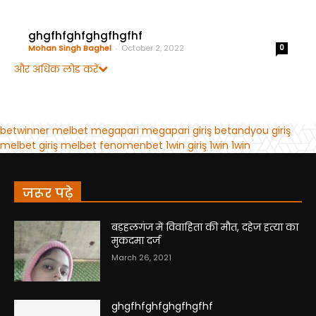
जरूर पढ़े
बड़हलगंज में विवाहिता की मौत, दहेज हत्या का
मुकदमा दर्ज
March 26, 2021
ghgfhfghfghgfhgfhf