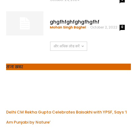
ghgfhfghfghgfhgfhf
Mohan Singh Baghel
-
October 2, 2022
0
और अधिक लोड करें