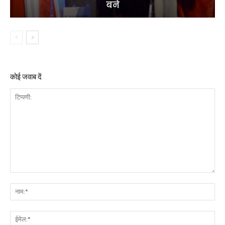
बने
कोई जवाब दें