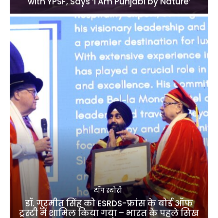
with YPSF, Says ‘I Am Punjabi by Nature’
टॉप स्टोरी
डॉ. गुरमीत सिंह को ESRDS-फ्रांस के बोर्ड ऑफ
ट्रस्टी में शामिल किया गया – भारत के पहले सिख