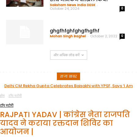
Saksham News India DESK
-
October 24, 2024
0
ghgfhfghfghgfhgfhf
Mohan Singh Baghel
-
October 2, 2022
0
और अधिक लोड करें