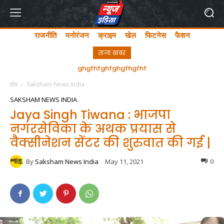
राजनीति
मनोरंजन
क्राइम
खेल
फिटनेस
फैशन
ताजा खबर
अयोध्या में लता मंगेशकर चौक का सीएम योगी ने किया उद्घाटन
होम
Saksham News India
SAKSHAM NEWS INDIA
Jaya Singh Tiwana : भाजपा
नगरसेविका के अथक प्रयास से
वैक्सीनेशन सेंटर की शुरुवात की गई |
By
Saksham News India
May 11, 2021
0