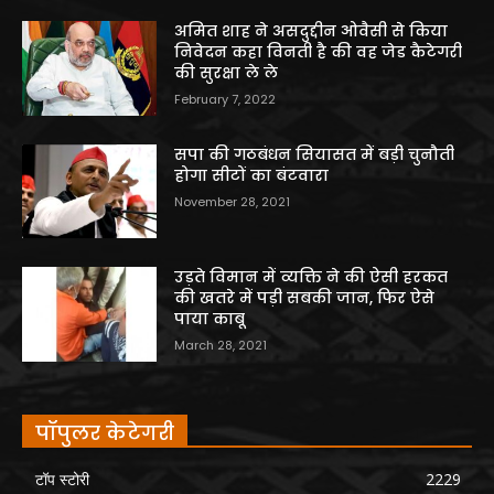
अमित शाह ने असदुद्दीन ओवैसी से किया
निवेदन कहा विनती है की वह जेड कैटेगरी
की सुरक्षा ले ले
February 7, 2022
सपा की गठबंधन सियासत में बड़ी चुनौती
होगा सीटों का बंटवारा
November 28, 2021
उड़ते विमान में व्यक्ति ने की ऐसी हरकत
की खतरे में पड़ी सबकी जान, फिर ऐसे
पाया काबू
March 28, 2021
पॉपुलर केटेगरी
टॉप स्टोरी
2229