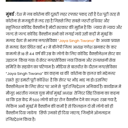
मुंबई :
देश में जब कोरोना की दूसरी लहर रफ्तार पकड़ रही है देश पूरी तरह से
कोरोना से मजबूती से लड़ रहा है जिससे लिए सबसे जरूरी हथियार और
सहूलियत कोविड वैक्सीन है मोदी सरकार की मुहीम है कि ज्यादा से ज्यादा और
जल्द से जल्द कोविड वैक्सीन सभी को लगाई जाये उसी कड़ी में मुंबई के
मलाड वेस्ट से भाजपा नगरसेविका
“Jaya Singh Tiwana”
के अथक प्रयास
से मलाड वेस्ट स्थित वार्ड 47 में बीजेपी जिला अध्यक्ष गणेश खनकर के कर
कमलो से 18 से 44 वर्ष की उम्र के लोगों के लिए कोविड वैक्सीनेशन सेंटर का
उद्घाटन किया गया। ये सेंटर नगरसेविका जया तिवाना और राजस्थानी सेवा
समिति के सहयोग का परिणाम है। मीडिया से बातचीत के दौरान नगरसेविका
“Jaya Singh Tiwana” का कहना था की कोरोना के हालत को मद्देनज़र
रखते हुए हमारी पूरी कोशिश है कि सेंटर पर भीड़ भाड़ ना हो। इसलिए
वैक्सीनेशन के लिए सेंटर पर आने से पूर्व रजिस्ट्रेशन अनिवार्य है। कार्यक्रम में
मौजूद भारतीय जनता युवा मोर्चा मुंबई अध्यक्ष तेजिंदर सिंह तिवाना का कहना
था कि इस केंद्र में 500 लोगों को हर रोज वैक्सीन देने का लक्ष्य रखा गया है,
लेकिन अभी मुंबई में वैक्सीन की कमी है तो फ़िलहाल दो सौ लोगों को ही
वैक्सीन दिया जायेगा सिर्फ उनको ही दिया जाएगा, जिन्होंने ऑनलाइन
रजिस्ट्रेशन किया है।