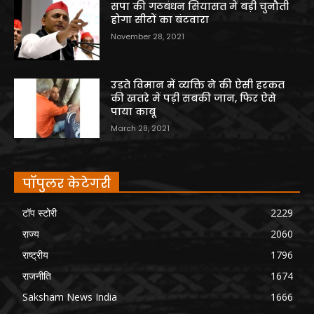
सपा की गठबंधन सियासत में बड़ी चुनौती
होगा सीटों का बंटवारा
November 28, 2021
उड़ते विमान में व्यक्ति ने की ऐसी हरकत
की खतरे में पड़ी सबकी जान, फिर ऐसे
पाया काबू
March 28, 2021
पॉपुलर केटेगरी
टॉप स्टोरी
2229
राज्य
2060
राष्ट्रीय
1796
राजनीति
1674
Saksham News India
1666