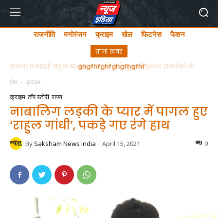
राजनीति
मनोरंजन
क्राइम
खेल
फिटनेस
फैशन
ताजा खबर
ghgfhfghfghgfhgfhf
होम
क्राइम
क्राइम
टॉप स्टोरी
राज्य
नाबालिग लड़की के प्यार में पागल हुए
‘राहुल गांधी’, पकड़े गए रंगे हाथ
By
Saksham News India
April 15, 2021
0