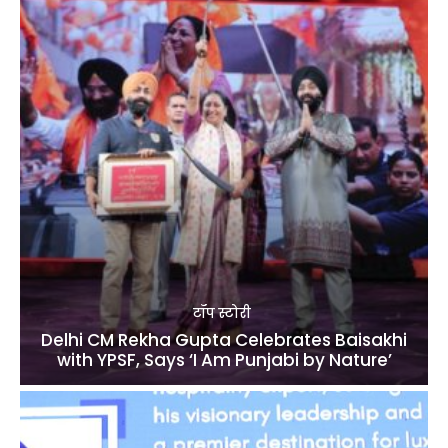
टॉप स्टोरी
Delhi CM Rekha Gupta Celebrates Baisakhi
with YPSF, Says ‘I Am Punjabi by Nature’