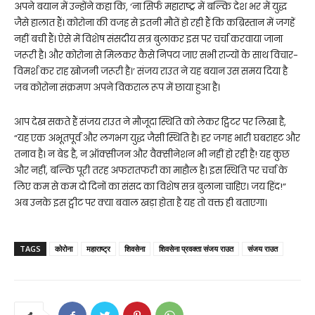
अपने बयान में उन्होंने कहा कि, ‘ना सिर्फ महाराष्ट्र में बल्कि देश भर में युद्ध
जैसे हालात हैं। कोरोना की वजह से इतनी मौतें हो रही हैं कि कब्रिस्तान में जगहें
नहीं बची हैं। ऐसे में विशेष संसदीय सत्र बुलाकर इस पर चर्चा करवाया जाना
जरूरी है। और कोरोना से मिलकर कैसे निपटा जाए सभी राज्यों के साथ विचार-
विमर्श कर राह खोजनी जरूरी है।’ संजय राउत ने यह बयान उस समय दिया है
जब कोरोना संक्रमण अपने विकराल रूप में छाया हुआ है।
आप देख सकते हैं संजय राउत ने मौजूदा स्थिति को लेकर ट्विटर पर लिखा है,
“यह एक अभूतपूर्व और लगभग युद्ध जैसी स्थिति है। हर जगह भारी घबराहट और
तनाव है। न बेड है, न ऑक्सीजन और वैक्सीनेशन भी नहीं हो रही है! यह कुछ
और नहीं, बल्कि पूरी तरह अफरातफरी का माहौल है। इस स्थिति पर चर्चा के
लिए कम से कम दो दिनों का संसद का विशेष सत्र बुलाना चाहिए। जय हिंद!”
अब उनके इस ट्वीट पर क्या बवाल खड़ा होता है यह तो वक्त ही बताएगा।
TAGS
कोरोना
महाराष्ट्र
शिवसेना
शिवसेना प्रवक्ता संजय राउत
संजय राउत