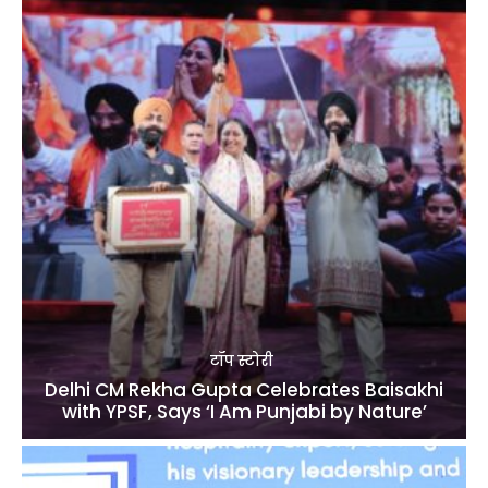
टॉप स्टोरी
Delhi CM Rekha Gupta Celebrates Baisakhi
with YPSF, Says ‘I Am Punjabi by Nature’