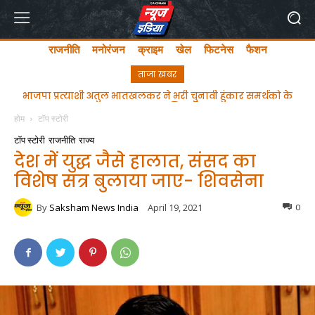
राजनीति
मनोरंजन
क्राइम
खेल
फिटनेस
फैशन
ताजा खबर
ghgfhfghfghgfhgfhf
होम
टॉप स्टोरी
टॉप स्टोरी
राजनीति
राज्य
देश में युद्ध जैसे हालात, संसद का
विशेष सत्र बुलाया जाए- शिवसेना
By
Saksham News India
April 19, 2021
0