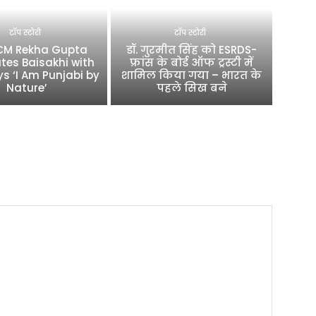
टॉप स्टोरी
टॉप स्टोरी
 CM Rekha Gupta
डॉ. गुरमीत सिंह को ESRDS-
tes Baisakhi with
फ्रांस के बोर्ड ऑफ ट्रस्टी में
ys ‘I Am Punjabi by
शामिल किया गया – भारत के
Nature’
पहले सिख बने