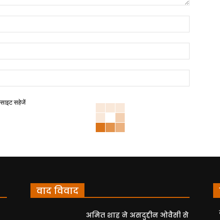
बसाइट सहेजें
वाद विवाद
अमित शाह ने असदुद्दीन ओवैसी से