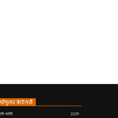
पॉपुलर केटेगरी
टॉप स्टोरी
2229