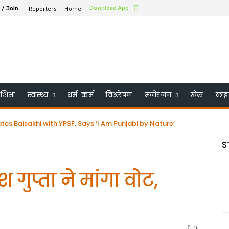
Reporters
Home
Download App
 / Join
शिक्षा
स्वास्थ्य
धर्म-कर्म
विश्लेषण
मनोरंजन
खेल
क्रा
aisakhi with YPSF, Says ‘I Am Punjabi by Nature’
के बोर्ड ऑफ ट्रस्टी में शामिल किया गया – भारत के पहले सिख बने
S
ुप्ता ने मांगा वोट,
0