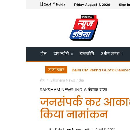
C
26.4
Noida
Friday, August 7, 2026
Sign in
होम
टॉप स्टोरी
राजनीति
उधोग जगत
ताजा खबर
Delhi CM Rekha Gupta Celebrates B
डॉ. गुरमीत सिंह को ESRDS-फ्रांस 
होम
Saksham News India
SAKSHAM NEWS INDIA
पंचायत
राज्य
जनसंपर्क कर आकाश ग
किया नामांकन
By
Saksham News India
April 3, 2021