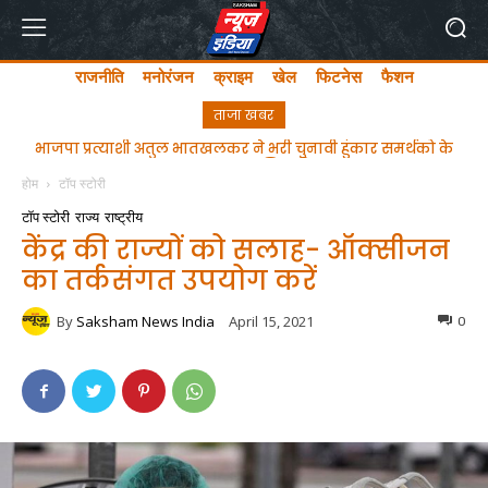
राजनीति
मनोरंजन
क्राइम
खेल
फिटनेस
फैशन
ताजा खबर
भाजपा प्रत्याशी अतुल भातखलकर ने भरी चुनावी हुंकार समर्थको के
साथ नामंकन दाखिल किया
होम
टॉप स्टोरी
टॉप स्टोरी
राज्य
राष्ट्रीय
केंद्र की राज्यों को सलाह- ऑक्सीजन
का तर्कसंगत उपयोग करें
By
Saksham News India
April 15, 2021
0