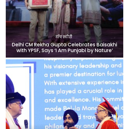
टॉप स्टोरी
Delhi CM Rekha Gupta Celebrates Baisakhi
with YPSF, Says ‘I Am Punjabi by Nature’