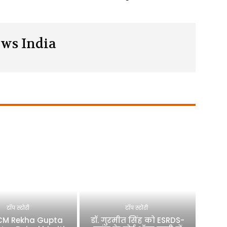
ws India
टॉप स्टोरी
टॉप स्टोरी
 CM Rekha Gupta
डॉ. गुरमीत सिंह को ESRDS-