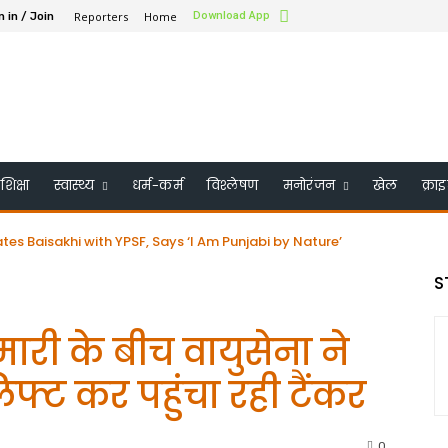
Reporters
Home
Download App
n in / Join
शिक्षा
स्वास्थ्य
धर्म-कर्म
विश्लेषण
मनोरंजन
खेल
क्रा
Baisakhi with YPSF, Says ‘I Am Punjabi by Nature’
के बोर्ड ऑफ ट्रस्टी में शामिल किया गया – भारत के पहले सिख बने
S
री के बीच वायुसेना ने
िफ्ट कर पहुंचा रही टैंकर
0