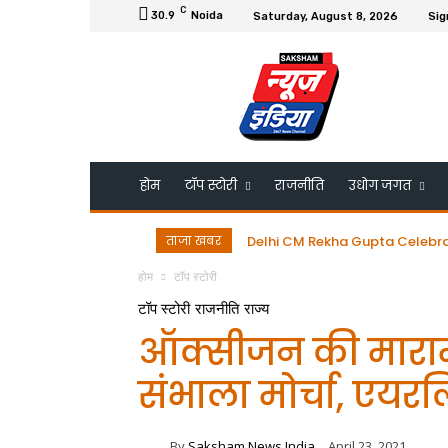
C
30.9
Noida
Saturday, August 8, 2026
Sig
होम
टॉप स्टोरी
राजनीति
उधोग जगत
ताजा खबर
Delhi CM Rekha Gupta Celebrates 
डॉ. गुरमीत सिंह को ESRDS-फ्रांस 
होम
टॉप स्टोरी
टॉप स्टोरी
राजनीति
राज्य
ऑक्सीजन की मारामा
संभाला मोर्चा, एयरल
By
Saksham News India
April 23, 2021