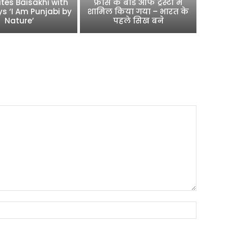
tes Baisakhi with
फ्रांस के बोर्ड ऑफ ट्रस्टी में
ys ‘I Am Punjabi by
शामिल किया गया – भारत के
Nature’
पहले सिख बने