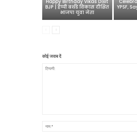
Happy Birthday Vikas Dixit
Celebra
BJP | हैप्पी बर्थडे विकास दीक्षित
YPSF, Sa
भाजपा युवा नेता
कोई जवाब दें